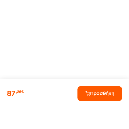
87
,26€
Προσθήκη