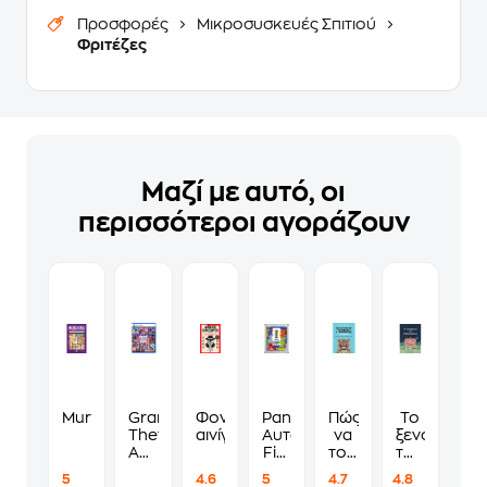
Προσφορές
Μικροσυσκευές Σπιτιού
Φριτέζες
Μαζί με αυτό, οι
περισσότεροι αγοράζουν
Murdoku
Grand
Φονικά
Panini
Πώς
Το
Theft
αινίγματα
Αυτοκόλλητα
να
ξενοδοχείο
Auto
Fifa
τους
των
VI
World
λες
συναισθημ
5
4.6
5
4.7
4.8