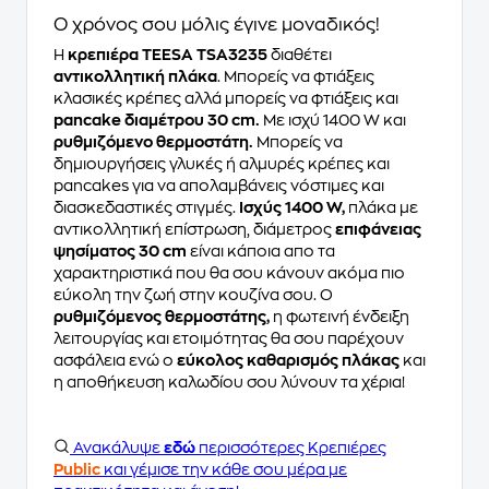
Ο χρόνος σου μόλις έγινε μοναδικός!
Η
κρεπιέρα TEESA TSA3235
διαθέτει
αντικολλητική πλάκα
. Μπορείς να φτιάξεις
κλασικές κρέπες αλλά μπορείς να φτιάξεις και
pancake διαμέτρου 30 cm.
Με ισχύ 1400 W και
ρυθμιζόμενο θερμοστάτη.
Μπορείς να
δημιουργήσεις γλυκές ή αλμυρές κρέπες και
pancakes για να απολαμβάνεις νόστιμες και
διασκεδαστικές στιγμές.
Ισχύς 1400 W,
πλάκα με
αντικολλητική επίστρωση, διάμετρος
επιφάνειας
ψησίματος 30 cm
είναι κάποια απο τα
χαρακτηριστικά που θα σου κάνουν ακόμα πιο
εύκολη την ζωή στην κουζίνα σου. Ο
ρυθμιζόμενος θερμοστάτης,
η φωτεινή ένδειξη
λειτουργίας και ετοιμότητας θα σου παρέχουν
ασφάλεια ενώ ο
εύκολος καθαρισμός πλάκας
και
η αποθήκευση καλωδίου σου λύνουν τα χέρια!
Ανακάλυψε
εδώ
περισσότερες Κρεπιέρες
Public
και γέμισε την κάθε σου μέρα με