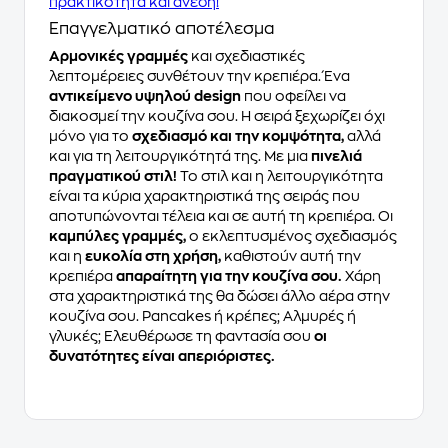
πρακτικότητα και άνεση!
Επαγγελματικό αποτέλεσμα
Αρμονικές γραμμές
και σχεδιαστικές
λεπτομέρειες συνθέτουν την κρεπιέρα. Ένα
αντικείμενο υψηλού design
που οφείλει να
διακοσμεί την κουζίνα σου. Η σειρά ξεχωρίζει όχι
μόνο για το
σχεδιασμό και την κομψότητα,
αλλά
και για τη λειτουργικότητά της. Με μια
πινελιά
πραγματικού στιλ!
Το στιλ και η λειτουργικότητα
είναι τα κύρια χαρακτηριστικά της σειράς που
αποτυπώνονται τέλεια και σε αυτή τη κρεπιέρα. Οι
καμπύλες γραμμές,
ο εκλεπτυσμένος σχεδιασμός
και η
ευκολία στη χρήση,
καθιστούν αυτή την
κρεπιέρα
απαραίτητη για την κουζίνα σου.
Χάρη
στα χαρακτηριστικά της θα δώσει άλλο αέρα στην
κουζίνα σου. Pancakes ή κρέπες; Αλμυρές ή
γλυκές; Ελευθέρωσε τη φαντασία σου
οι
δυνατότητες είναι απεριόριστες.