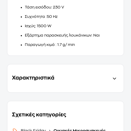
Τάση εισόδου:
230 V
Συχνότητα :
50 Hz
Ισχύς:
1500 W
Εξάρτημα παρασκευής λουκάνικων:
Ναι
Παραγωγή κιμά :
1.7 g/ min
Χαρακτηριστικά
Σχετικές κατηγορίες
Black Friday
Οικιακές Μικροσυσκευές