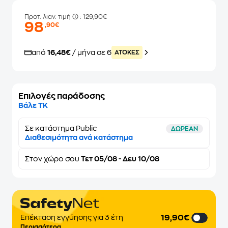
Προτ. λιαν. τιμή
: 129,90€
98
,90€
από
16,48€
/ μήνα σε 6
ATOKEΣ
Επιλογές παράδοσης
Βάλε ΤΚ
Σε κατάστημα Public
ΔΩΡΕΑΝ
Διαθεσιμότητα ανά κατάστημα
Στον
χώρο σου
Τετ 05/08 - Δευ 10/08
19,90€
Επέκταση εγγύησης για 3 έτη
Περισσότερα