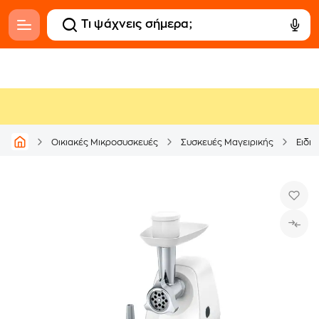
Οικιακές Μικροσυσκευές
Συσκευές Μαγειρικής
Ειδι