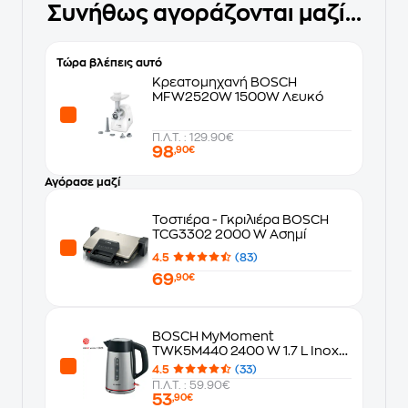
Συνήθως αγοράζονται μαζί...
Τώρα βλέπεις αυτό
Κρεατομηχανή BOSCH
MFW2520W 1500W Λευκό
Π.Λ.Τ. : 129.90€
98
,90€
Αγόρασε μαζί
Τοστιέρα - Γκριλιέρα BOSCH
TCG3302 2000 W Ασημί
4.5
(83)
69
,90€
BOSCH MyMoment
TWK5M440 2400 W 1.7 L Inox
Βραστήρας
4.5
(33)
Π.Λ.Τ. : 59.90€
53
,90€