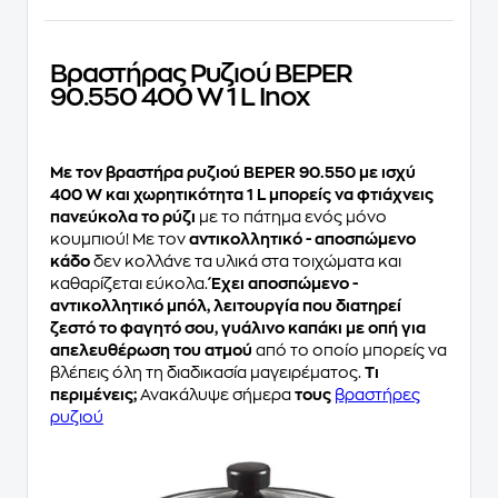
Βραστήρας Ρυζιού BEPER
90.550 400 W 1 L Inox
Με τον βραστήρα ρυζιού BEPER 90.550 με ισχύ
400 W και χωρητικότητα 1 L μπορείς να φτιάχνεις
πανεύκολα το ρύζι
με το πάτημα ενός μόνο
κουμπιού! Με τον
αντικολλητικό - αποσπώμενο
κάδο
δεν κολλάνε τα υλικά στα τοιχώματα και
καθαρίζεται εύκολα.
Έχει αποσπώμενο -
αντικολλητικό μπόλ, λειτουργία που διατηρεί
ζεστό το φαγητό σου, γυάλινο καπάκι με οπή για
απελευθέρωση του ατμού
από το οποίο μπορείς να
βλέπεις όλη τη διαδικασία μαγειρέματος.
Τι
περιμένεις;
Ανακάλυψε σήμερα
τους
βραστήρες
ρυζιού