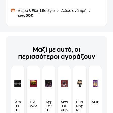
Δώρα & Είδη Lifestyle
Δώρα ανά τιμή
έως 50€
Μαζί με αυτό, οι
περισσότεροι αγοράζουν
Am
L.A.
Appetite
Master
Funko
Murdoku
(+
Woman
For
Of
Pop!
Download
Destruction
Puppets
Rocks