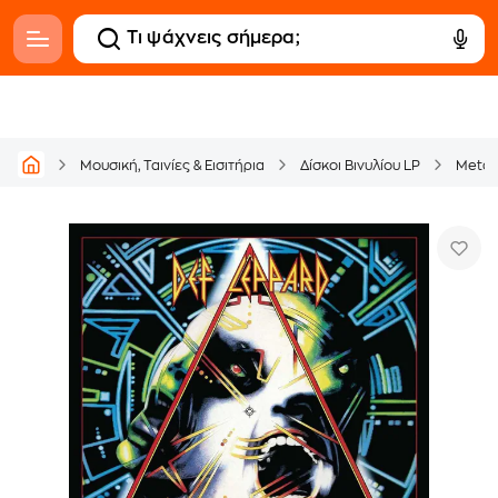
Μουσική, Ταινίες & Εισιτήρια
Δίσκοι Βινυλίου LP
Metal