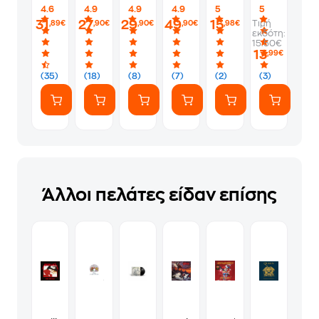
Code)
(LP)
-
4.6
4.9
4.9
4.9
5
5
Metallica
31
27
29
49
15
Τιμή
,89€
,90€
,90€
,90€
,98€
- 72
εκδότη:
Seasons
15.50€
-
13
,99€
Lars
#485
(35)
(18)
(8)
(7)
(2)
(3)
Άλλοι πελάτες είδαν επίσης