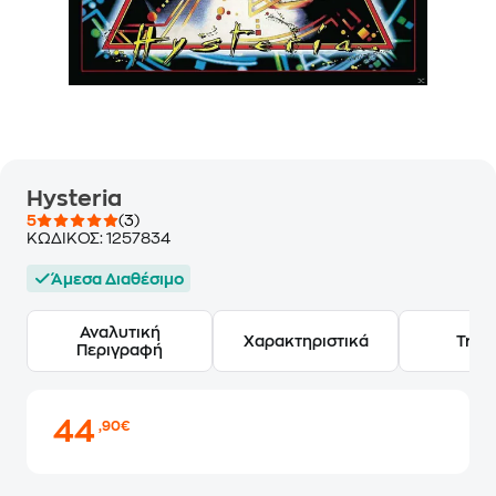
Hysteria
5
(3)
ΚΩΔΙΚΟΣ:
1257834
Άμεσα Διαθέσιμο
Αναλυτική
Χαρακτηριστικά
Track
Περιγραφή
44
,90€