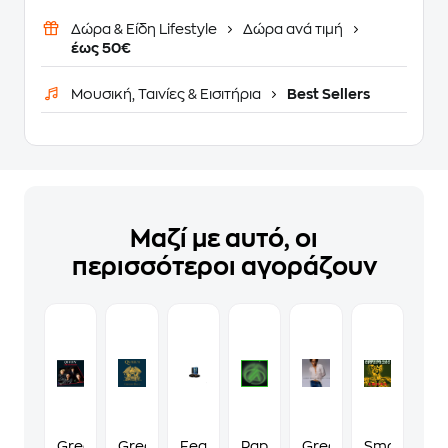
Δώρα & Είδη Lifestyle
Δώρα ανά τιμή
έως 50€
Μουσική, Ταινίες & Εισιτήρια
Best Sellers
Μαζί με αυτό, οι
περισσότεροι αγοράζουν
Greatest
Greatest
Fear
Papercuts
Greatest
Smash