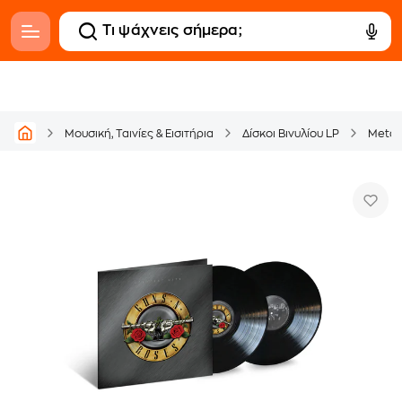
Μουσική, Ταινίες & Εισιτήρια
Δίσκοι Βινυλίου LP
Metal