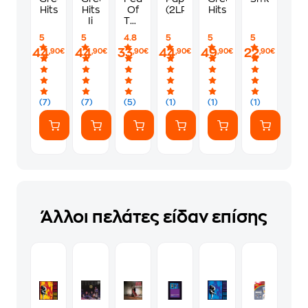
Hits
Hits
Of
(2LP)
Hits
Ii
The
Dark
5
5
4.8
5
5
5
44
44
33
44
49
22
,90€
,90€
,90€
,90€
,90€
,90€
(7)
(7)
(5)
(1)
(1)
(1)
Άλλοι πελάτες είδαν επίσης