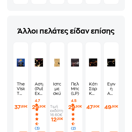
Άλλοι πελάτες είδαν επίσης
The
Αστρόνειρα
Ιστορίες
Πελόμα
Κάτι
Έγινε
Vision,
(Public
με
Μποκιού
Σαράβαλες
η
The
Exclusive
σκύλους
(LP)
Καρδιές
Απώλεια
Sword
LP)
(2LP
Συνήθεια
4.7
4.5
And
White)
μας
37
29
29
47
49
Τιμή
,89€
,90€
,90€
,90€
,90€
The
(2
εκδότη:
Pyre
LP
16.60€
(Part
Magenta)
12
,20€
1)
(3)
(2)