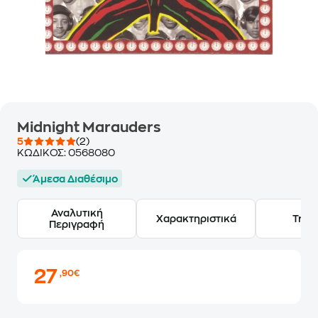
Midnight Marauders
5
(2)
ΚΩΔΙΚΟΣ:
0568080
Άμεσα Διαθέσιμο
Αναλυτική
Χαρακτηριστικά
Track
Περιγραφή
27
,90€