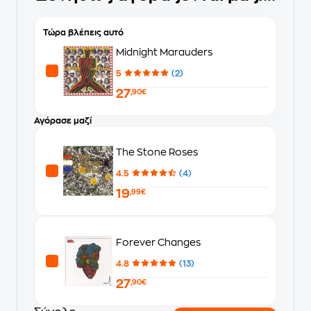
Τώρα βλέπεις αυτό
Midnight Marauders
5
(2)
27
,90€
Αγόρασε μαζί
The Stone Roses
4.5
(4)
19
,99€
Forever Changes
4.8
(13)
27
,90€