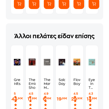
Άλλοι πελάτες είδαν επίσης
Greatest
The
The
Salad
Flower
Eye
Hits
Eminem
Marshall
Days
Boy
In
Show
Mathers
The
Lp
Sky
5
4.5
4.9
4.5
4.3
44
11
6
19
29
14
,90€
,99€
,99€
,99€
,90€
,99€