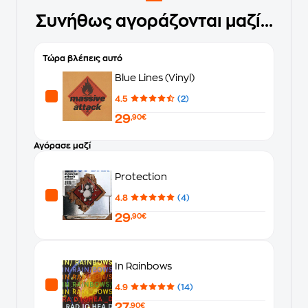
Συνήθως αγοράζονται μαζί...
Τώρα βλέπεις αυτό
Blue Lines (Vinyl)
4.5
(2)
29
,90€
Αγόρασε μαζί
Protection
4.8
(4)
29
,90€
In Rainbows
4.9
(14)
27
,90€