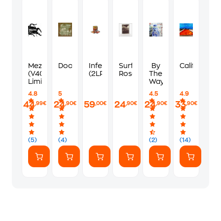
Mezzanine
Doolittle
Inferno
Surfer
By
Californicat
(V40
(2LP)
Rosa
The
LimitedEdt.)
Way
4.8
5
4.5
4.9
44
24
59
24
24
33
,99€
,90€
,00€
,90€
,90€
,90€
(5)
(4)
(2)
(14)