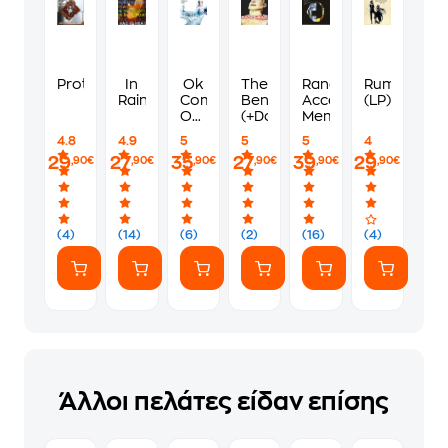
Protection
In
Ok
The
Random
Rumours
Rainbows
Computer
Bends
Access
(LP)
Oknotok
(+Downloadcode)
Memories
1997-
4.8
4.9
5
5
5
4
2017
29
27
35
27
39
29
,90€
,90€
,90€
,90€
,90€
,90€
(4)
(14)
(6)
(2)
(16)
(4)
Άλλοι πελάτες είδαν επίσης