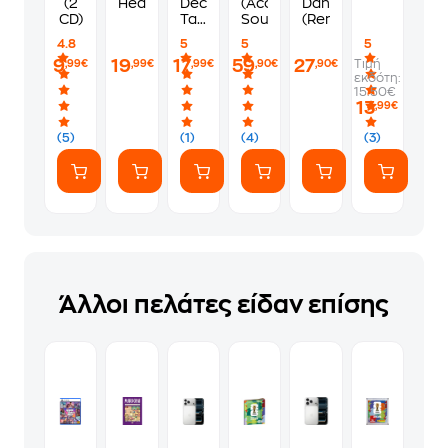
(2
Heather
Decca
(Acoustic
Dance
CD)
Tapes
Sounds)
(Remaster)
(Vinyl)
4.8
5
5
5
9
19
17
59
27
Τιμή
,99€
,99€
,99€
,90€
,90€
εκδότη:
15.50€
13
,99€
(5)
(1)
(4)
(3)
Άλλοι πελάτες είδαν επίσης