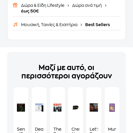
Δώρα & Είδη Lifestyle
Δώρα ανά τιμή
έως 50€
Μουσική, Ταινίες & Εισιτήρια
Best Sellers
Μαζί με αυτό, οι
περισσότεροι αγοράζουν
Senjutsu
Dear
The
Crescent
Let's
Murdoku