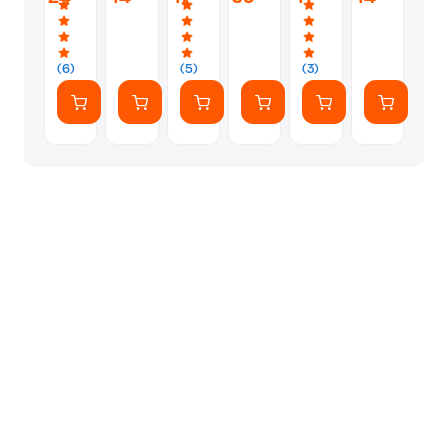
The
(6CD)
Can
Arcane
Dance
Delights
(6)
(5)
(3)