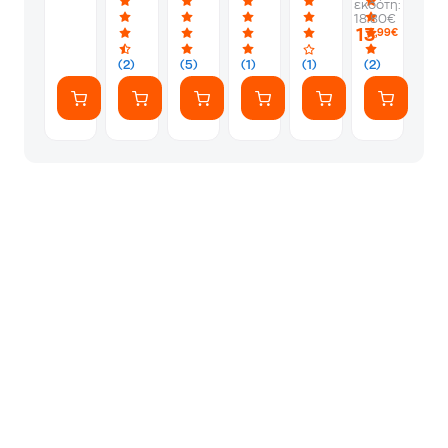
εκδότη:
6
More
Ήρωας
18.80€
Σχέδια
(LP
13
,99€
-
Coloured)
Τυχαία
(2)
(5)
(1)
(1)
(2)
Επιλογή