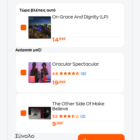
Τώρα βλέπεις αυτό
On Grace And Dignity (LP)
14
,99€
Αγόρασε μαζί
Oracular Spectacular
4.6
(8)
19
,99€
The Other Side Of Make
Believe
3.5
(2)
9
,99€
Σύνολο