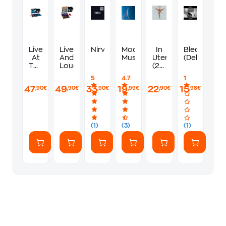
Live
Live
Nirvana
Moon
In
Bleach
At
And
Music
Utero
(Deluxe)
The
Loud
(2CD
Paramount
Deluxe)
5
4.7
1
47
49
33
19
22
15
,90€
,90€
,90€
,99€
,90€
,98€
(1)
(3)
(1)