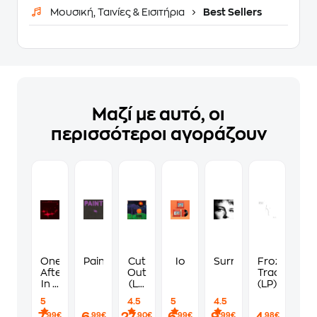
Μουσική, Ταινίες & Εισιτήρια
Best Sellers
Μαζί με αυτό, οι
περισσότεροι αγοράζουν
One
Paint
Cut
Io
Surrender
Frozen
Afternoon
Outs
Tracks
In A
(LP
(LP)
Hot
Colored)
5
4.5
5
4.5
Air
,99€
,99€
,90€
,99€
,99€
,98€