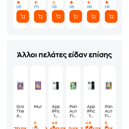
(2)
(7)
(3)
(2)
(8)
(3)
Άλλοι πελάτες είδαν επίσης
Grand
Murdoku
Apple
Panini
Apple
Panini
Theft
iPhone
Αυτοκόλλητα
iPhone
Αυτοκόλλη
Auto
17
Fifa
17
Fifa
VI
Pro
World
Pro
World
5
4.6
4.8
5
Standard
Max
Cup
256GB
Cup
Τιμή
,89€
,00€
,90€
,00€
,30€