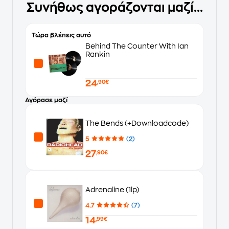
Συνήθως αγοράζονται μαζί...
Τώρα βλέπεις αυτό
Behind The Counter With Ian
Rankin
24
,90€
Αγόρασε μαζί
The Bends (+Downloadcode)
5
(2)
27
,90€
Adrenaline (1lp)
4.7
(7)
14
,99€