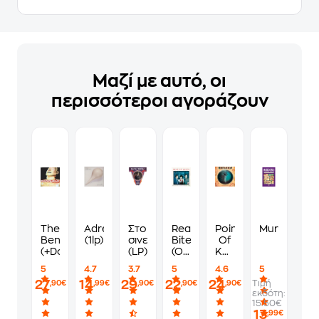
Μαζί με αυτό, οι
περισσότεροι αγοράζουν
The
Adrenaline
Στο
Reality
Point
Murdoku
Bends
(1lp)
σινεμά
Bites
Of
(+Downloadcode)
(LP)
(Ost)
Know
(2LP)
Return
5
4.7
3.7
5
4.6
5
27
14
29
22
24
Τιμή
,90€
,99€
,90€
,90€
,90€
εκδότη:
15.50€
13
,99€