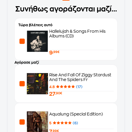
Συνήθως αγοράζονται μαζί...
Τώρα βλέπεις αυτό
Hallelujah & Songs From His
Albums (CD)
9
,99€
Αγόρασε μαζί
Rise And Fall Of Ziggy Stardust
And The Spiders Fr
4.8
(17)
27
,90€
Aqualung (Special Edition)
5
(6)
7
,99€