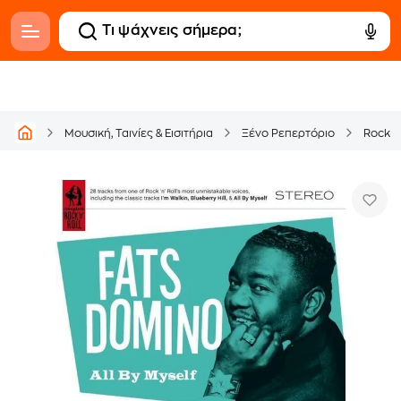
Μουσική, Ταινίες & Εισιτήρια
Ξένο Ρεπερτόριο
Rock