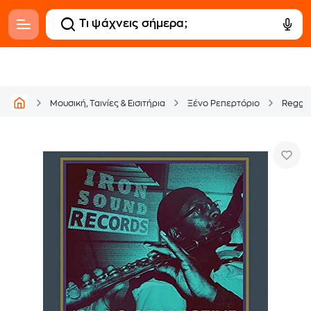
Μουσική, Ταινίες & Εισιτήρια
Ξένο Ρεπερτόριο
Regga