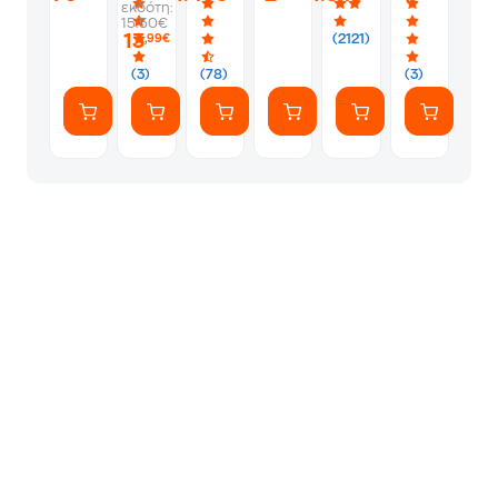
εκδότη:
-
-
Album
Silver
1
15.50€
PS5
Silver
Φακελάκι
13
(2121)
,99€
(7
Αυτοκόλλητ
(3)
(78)
(3)