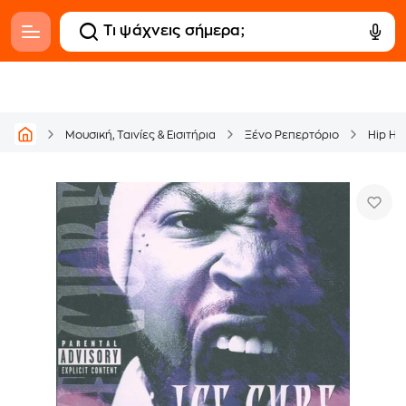
Μουσική, Ταινίες & Εισιτήρια
Ξένο Ρεπερτόριο
Hip Ho