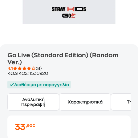
Go Live (Standard Edition) (Random
Ver.)
4.1
(8)
ΚΩΔΙΚΟΣ:
1535920
Διαθέσιμο με παραγγελία
Αναλυτική
Χαρακτηριστικά
Track
Περιγραφή
33
,90€