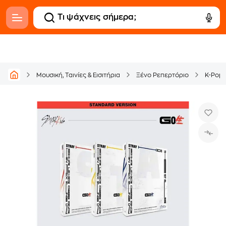
Μουσική, Ταινίες & Εισιτήρια
Ξένο Ρεπερτόριο
K-Pop