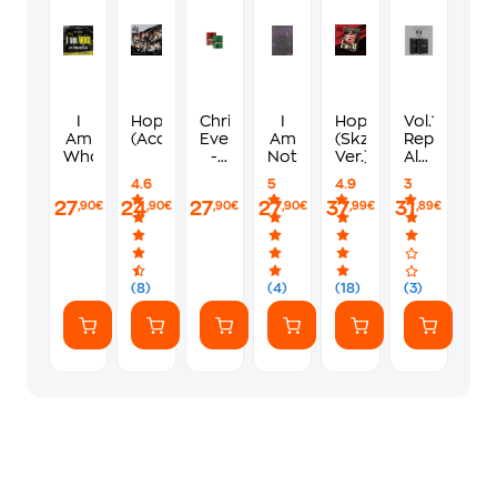
I
Hop
Christmas
I
Hop
Vol.1
Am
(Accordion Ver.)
Evel
Am
(Skzhop
Repackage
Who
-
Not
Ver.)
Album
Inkl.
- In
4.6
5
4.9
3
Photobook
Life
27
24
27
27
37
31
,90€
,90€
,90€
,90€
,99€
,89€
(8)
(4)
(18)
(3)