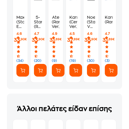
Maxident
5-
Ate
Karma
Noeasy
Karma
(Standard
Star
(Random
(Ceremony
(Standard
(Random)
Edition
(Random
Ver.)
Ver.)
Ver.
/ 2
Ver.)
/
4.6
4.7
4.9
4.5
4.6
4.7
Versions)
Random)
33
33
31
37
35
31
,90€
,90€
,89€
,89€
,90€
,89€
(34)
(20)
(9)
(19)
(30)
(3)
Άλλοι πελάτες είδαν επίσης