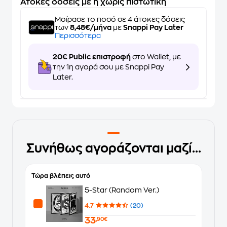
Άτοκες δόσεις με ή χωρίς πιστωτική
Μοίρασε το ποσό σε 4 άτοκες δόσεις
των
8,48€/μήνα
με
Snappi Pay Later
Περισσότερα
20€ Public επιστροφή
στο Wallet, με
την 1η αγορά σου με Snappi Pay
Later.
Συνήθως αγοράζονται μαζί...
Τώρα βλέπεις αυτό
5-Star (Random Ver.)
4.7
(20)
33
,90€