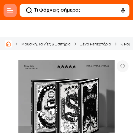
Μουσική, Ταινίες & Εισιτήρια
Ξένο Ρεπερτόριο
K-Pop