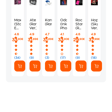
Maxident
Ate
Karma
Oddinary
Rock-
Hop
(Standard
(Random
(Random)
(Inkl.
Star
(Skzhop
Edition
Ver.)
Photobook)
(Random
Ver.)
/ 2
Photobook
4.6
4.9
4.7
4.1
4.6
4.9
Versions)
Ver.)
33
31
31
33
29
37
,90€
,89€
,89€
,90€
,90€
,99€
(34)
(9)
(3)
(17)
(9)
(18)