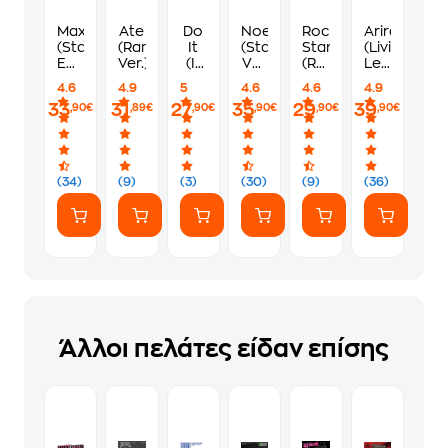
Maxident
Ate
Do
Noeasy
Rock-
Arirang
(Standard
(Random
It
(Standard
Star
(Living
Edition
Ver.)
(It
Ver.
(Random
Legend
/ 2
Ver.)
/
Photobook
Ver.)
4.6
4.9
5
4.6
4.6
4.9
Versions)
Random)
Ver.)
33
31
27
35
29
39
,90€
,89€
,90€
,90€
,90€
,90€
(34)
(9)
(3)
(30)
(9)
(36)
Άλλοι πελάτες είδαν επίσης