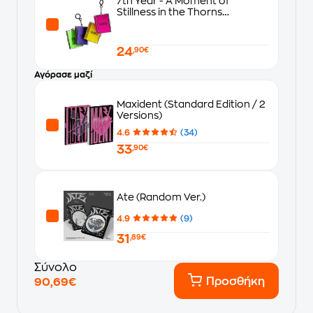
7th Year - A Moment of
Stillness in the Thorns
(Photocard Case Ver.)
24
,90€
Αγόρασε μαζί
Maxident (Standard Edition / 2
Versions)
4.6
(34)
33
,90€
Ate (Random Ver.)
4.9
(9)
31
,89€
Σύνολο
Προσθήκη
90,69€