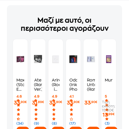
Μαζί με αυτό, οι
περισσότεροι αγοράζουν
Maxident
Ate
Arirang
Oddinary
Romance:
Murdoku
(Standard
(Random
(Rooted
(Inkl.
Untold
Edition
Ver.)
in
Photobook)
(Random)
/ 2
Korea
4.6
4.9
4.9
4.1
5
Versions)
Ver.)
33
31
33
33
33
Τιμή
,90€
,89€
,90€
,90€
,90€
εκδότη:
15.50€
13
,99€
(34)
(9)
(8)
(17)
(3)