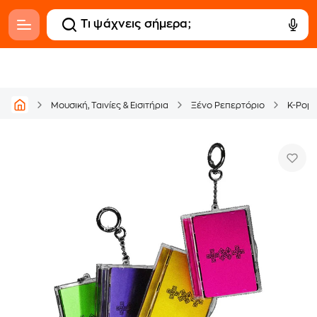
Μουσική, Ταινίες & Εισιτήρια
Ξένο Ρεπερτόριο
K-Pop