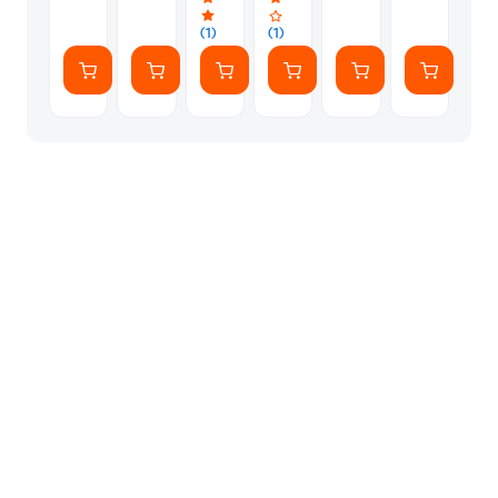
Thorns
Thorns
(Tension
(Hunger
(1)
(1)
Ver.)
Ver.)