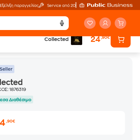
Εξέλιξη παραγγελίας
Service από 20'
24
,90€
Collected
Seller
lected
ΚΟΣ:
1876319
εσα Διαθέσιμο
24
,90€