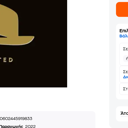
Επι
Βάλ
Σ
Σε
Δι
Σ
Άτο
0602445919833
 Παραγωγής
2022