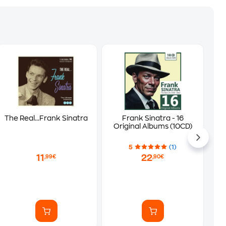
The Real...Frank Sinatra
Frank Sinatra - 16
Original Albums (10CD)
5
(1)
11
22
,99€
,90€