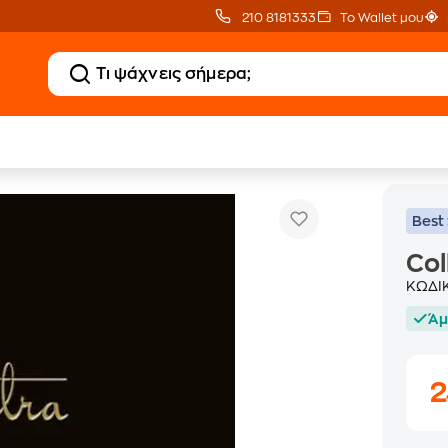
210 8181333
Το Wallet μου
Collected
Best 
Col
ΚΩΔΙ
Άμ