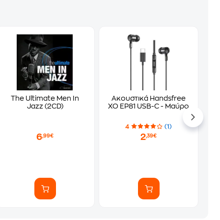
The Ultimate Men In
Ακουστικά Handsfree
Jazz (2CD)
XO EP81 USB-C - Μαύρο
4
(1)
6
2
,99€
,39€