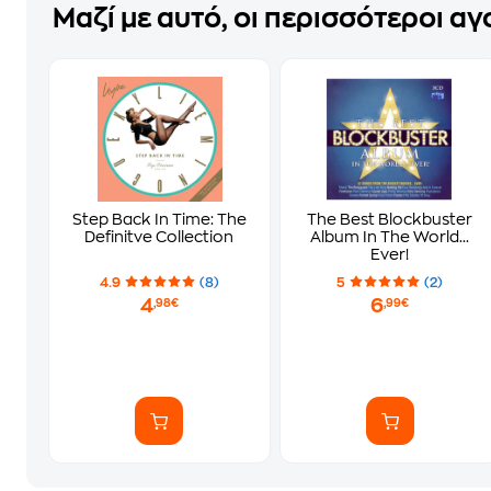
Μαζί με αυτό, οι περισσότεροι α
Step Back In Time: The
The Best Blockbuster
Definitve Collection
Album In The World...
Ever!
4.9
(8)
5
(2)
4
6
,98€
,99€