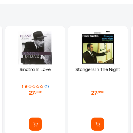
Sinatra In Love
Stangers In The Night
1
(1)
27
27
,99€
,99€