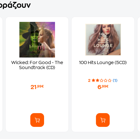
γοράζουν
Wicked: For Good - The
100 Hits Lounge (5CD)
Soundtrack (CD)
2
(1)
21
6
,99€
,99€