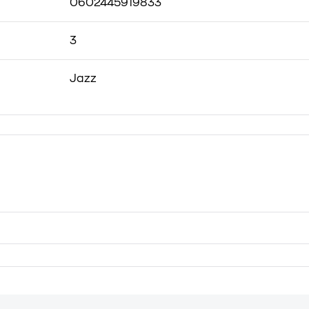
0602445919833
3
Jazz