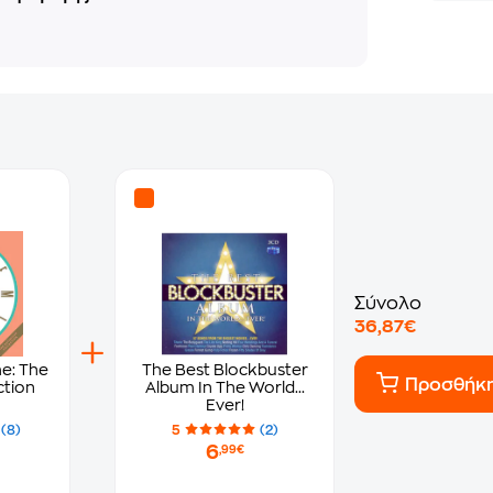
Σύνολο
36,87€
me: The
The Best Blockbuster
Προσθήκ
ction
Album In The World...
Ever!
(8)
5
(2)
6
,99€