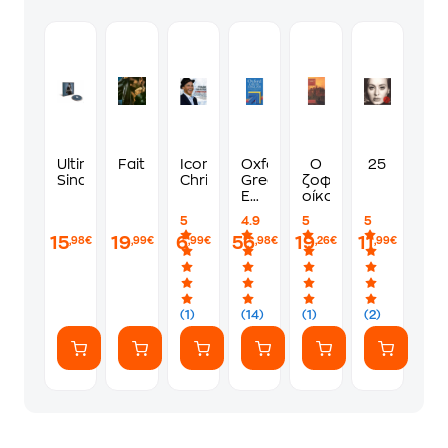
Ultimate
Faith
Icon
Oxford
Ο
25
Sinatra
Christmas
Greek-
ζοφερός
English
οίκος
Learner's
5
4.9
5
5
Dictionary
15
19
6
56
19
11
,98€
,99€
,99€
,98€
,26€
,99€
(1)
(14)
(1)
(2)