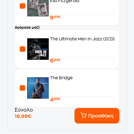
Ella Fitzgerald
6
,99€
Αγόρασε μαζί
The Ultimate Men In Jazz (2CD)
6
,99€
The Bridge
4
,98€
Σύνολο
Προσθήκη
18,96€