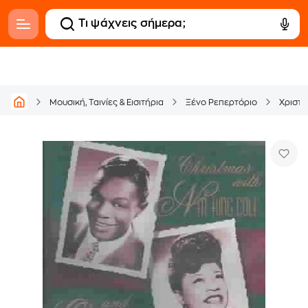
Μουσική, Ταινίες & Εισιτήρια
Ξένο Ρεπερτόριο
Χριστο