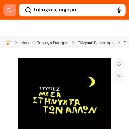
Μουσική, Ταινίες & Εισιτήρια
Ελληνικό Ρεπερτόριο
Εν