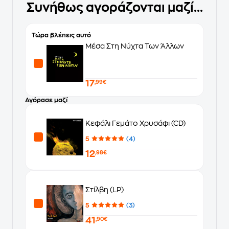
Συνήθως αγοράζονται μαζί...
Τώρα βλέπεις αυτό
Μέσα Στη Νύχτα Των Άλλων
17
,99€
Αγόρασε μαζί
Κεφάλι Γεμάτο Χρυσάφι (CD)
5
(4)
12
,98€
Στίλβη (LP)
5
(3)
41
,90€