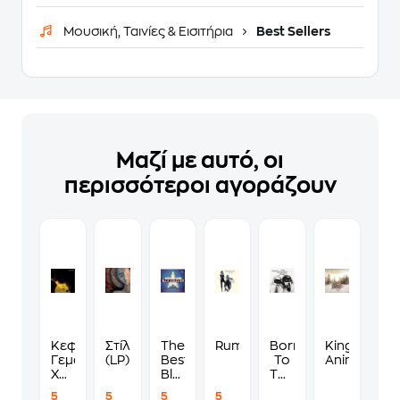
Μουσική, Ταινίες & Εισιτήρια
Best Sellers
Μαζί με αυτό, οι
περισσότεροι αγοράζουν
Κεφάλι
Στίλβη
The
Rumours
Born
King
Γεμάτο
(LP)
Best
To
Animal
Χρυσάφι
Blockbuster
Touch
(CD)
Album
Your
5
5
5
5