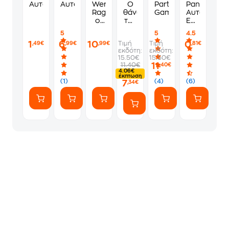
Αυτοκόλλητα One Piece Φακελάκι
Αυτοκόλλητα One Piece Multipack
Wereworld:
Ο
Party
Panini
Rage
θάνατος
Games
Αυτοκόλλη
of
της
EuroLeagu
Lions
μαζορέτας
2025-
5
5
4.5
(Book
-
2026
1
6
10
0
Τιμή
Τιμή
,49€
,99€
,99€
,81€
2)
Οδός
- 1
εκδότη:
εκδότη:
Τρόµου
Φακελάκι
15.50€
15.50€
(5
11
11.40€
,40€
Αυτοκόλλητ
4.06€
έκπτωση
(PA.XA.EL.0
(1)
(4)
(6)
7
,34€