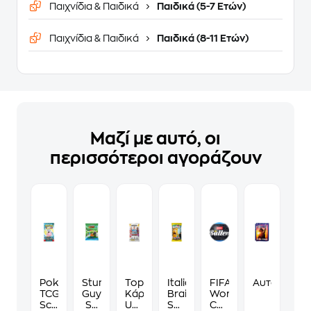
Παιχνίδια & Παιδικά
Παιδικά (5-7 Ετών)
Παιχνίδια & Παιδικά
Παιδικά (8-11 Ετών)
Μαζί με αυτό, οι
περισσότεροι αγοράζουν
Pokémon
Stumble
Topps
Italian
FIFA
Αυτοκόλλητ
TCG:
Guys
Κάρτες
Brainrot
World
Scarlet
S2
UCC
Skifidol
Cup™