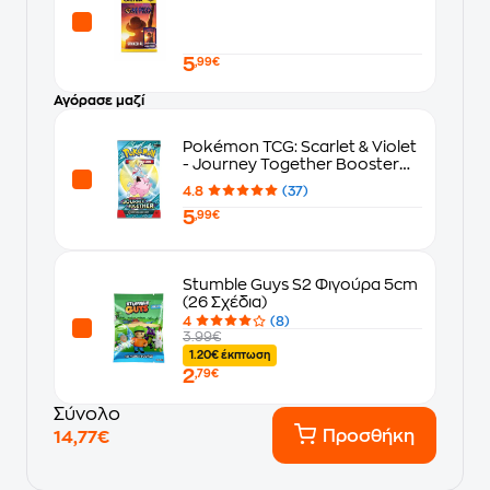
5
,99€
Αγόρασε μαζί
Pokémon TCG: Scarlet & Violet
- Journey Together Booster
Blister
4.8
(37)
5
,99€
Stumble Guys S2 Φιγούρα 5cm
(26 Σχέδια)
4
(8)
3.99€
1.20€ έκπτωση
2
,79€
Σύνολο
Προσθήκη
14,77€