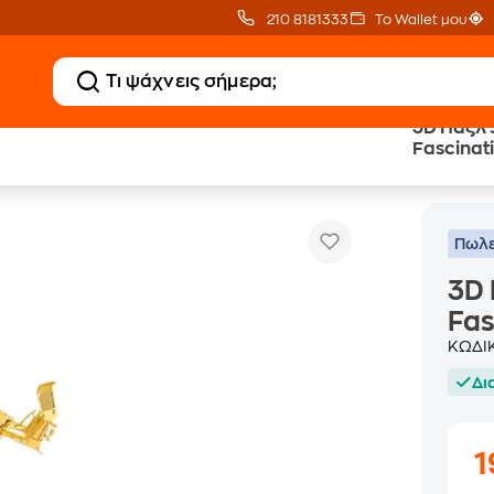
210 8181333
Το Wallet μου
3D Παζλ 
Fascinat
r Wars Gold C-3PO - Fascinations - 2 Φύλλα
Πωλε
3D 
Fas
ΚΩΔΙ
Δι