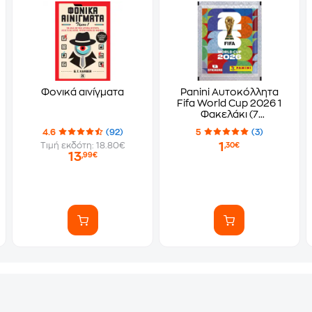
Φονικά αινίγματα
Panini Αυτοκόλλητα
Fifa World Cup 2026 1
Φακελάκι (7
Αυτοκόλλητα)
4.6
(92)
5
(3)
1
Τιμή εκδότη: 18.80€
,30€
13
,99€