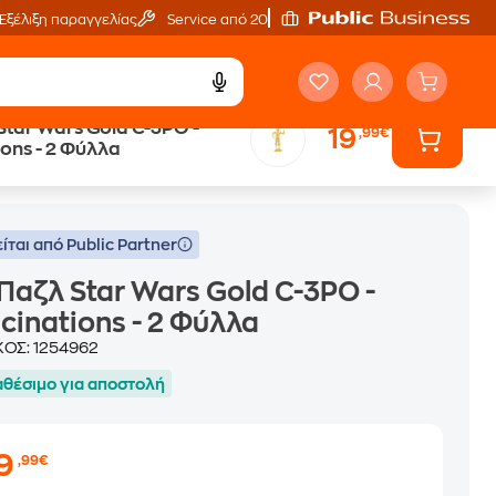
Εξέλιξη παραγγελίας
Service από 20'
Star Wars Gold C-3PO -
19
,99€
ions - 2 Φύλλα
ίται από Public Partner
Παζλ Star Wars Gold C-3PO -
cinations - 2 Φύλλα
ΚΟΣ:
1254962
αθέσιμο για αποστολή
19
,99€