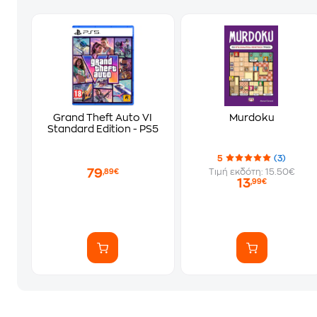
Grand Theft Auto VI
Murdoku
Standard Edition - PS5
5
(3)
79
Τιμή εκδότη: 15.50€
,89€
13
,99€