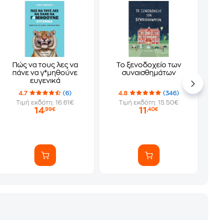
Πώς να τους λες να
Το ξενοδοχείο των
πάνε να γ*μηθούνε
συναισθημάτων
ευγενικά
4.7
(6)
4.8
(346)
Τιμή εκδότη: 16.61€
Τιμή εκδότη: 15.50€
14
11
,99€
,40€