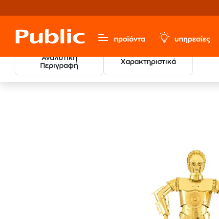
προϊόντα
υπηρεσίες
Αναλυτική
Χαρακτηριστικά
Περιγραφή
3D Παζλ Sta
Παιχνίδια & Παιδικά
Παζλ
3D Παζλ