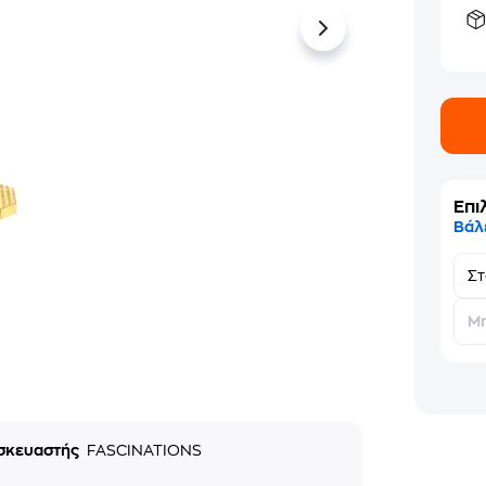
Επι
Βάλ
Σ
Μη
σκευαστής
FASCINATIONS