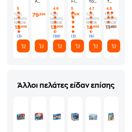
Auto
Fifa
τους
των
VI
World
λες
συναισθημ
5
4.6
5
4.7
4.8
Standard
Cup
να
79
1
Τιμή
Τιμή
Τιμή
Τιμή
,89€
,30€
Edition
2026
πάνε
εκδότη:
εκδότη:
εκδότη:
εκδότη:
-
1
να
15.50€
18.80€
16.61€
15.50€
PS5
Φακελάκι
γ*μηθούνε
13
13
14
11
(346)
,99€
,99€
,99€
,40€
(7
ευγενικά
Αυτοκόλλητα)
(3)
(92)
(3)
(6)
Άλλοι πελάτες είδαν επίσης