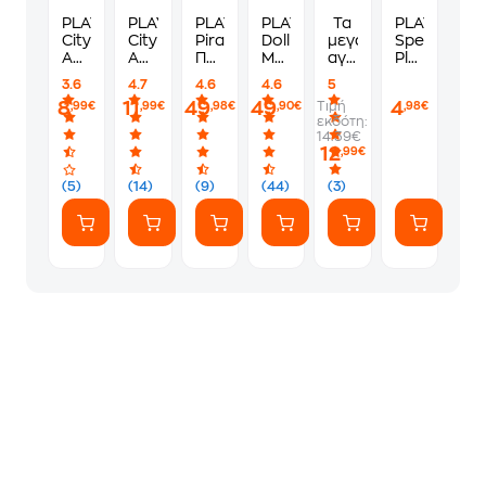
PLAYMOBIL®
PLAYMOBIL®
PLAYMOBIL®
PLAYMOBIL®
Τα
PLAYMOBIL
City
City
Pirates
Dollhouse
μεγάλα
Special
Action
Action
Πειρατική
Μοντέρνο
αγόρια
Plus
Gift
Βαλιτσάκι
Γαλέρα
Κουκλόσπιτο
κλαίνε
Παραθερίστ
3.6
4.7
4.6
4.6
5
Set
Αστυνόμος
(71418)
-
(72032)
8
11
49
49
4
Τιμή
,99€
,99€
,98€
,90€
,98€
Οδικά
με
Βαλιτσάκι
εκδότη:
έργα
Μοτοσικλέτα
(70985)
14.39€
(71185)
(5648)
12
,99€
(5)
(14)
(9)
(44)
(3)