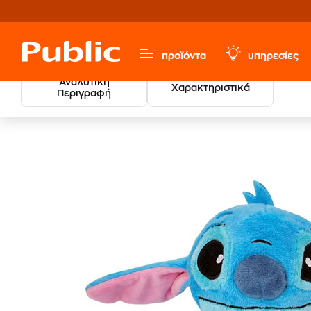
προϊόντα
υπηρεσίες
Αναλυτική
Χαρακτηριστικά
Περιγραφή
Λούτρινο
Παιχνίδια & Παιδικά
Λούτρινα & Κουκλάκια