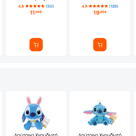
4.8
(50)
4.9
(129)
11
19
,99€
,99€
Λούτρινο Χνουδωτό
Λούτρινο Χνουδωτό