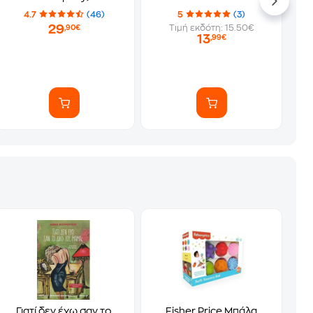
4.7
(46)
5
(3)
29
Τιμή εκδότη: 15.50€
,90€
13
,99€
Γιατί δεν έχω σαν το
Fisher Price Μπάλα