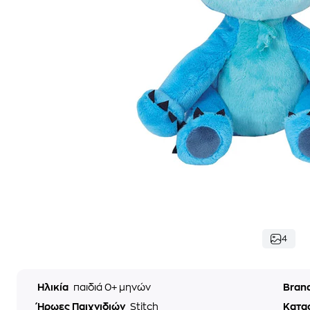
4
Ηλικία
παιδιά 0+ μηνών
Bran
Ήρωες Παιχνιδιών
Stitch
Κατα