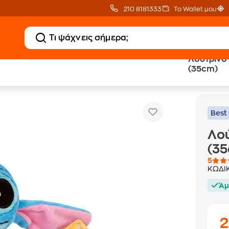
210 8181333
Το Wallet μου
Λούτρινο 
(35cm)
 Χνουδωτό Disney Stitch (35cm)
Best 
Λού
(3
5
ΚΩΔΙ
Άμ