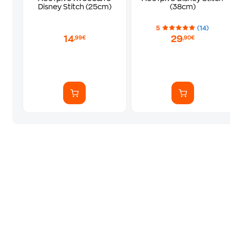
Disney Stitch (25cm)
(38cm)
5
(14)
14
29
,99€
,90€