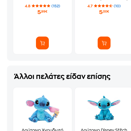
4.8
(152)
4.7
(10)
5
5
,99€
,00€
Άλλοι πελάτες είδαν επίσης
Λούτρινο Χνουδωτό
Λούτρινο Disney Stitch