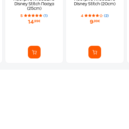
Disney Stitch Πασχα
Disney Stitch (20cm)
(25cm)
5
(1)
4
(2)
14
9
,99€
,99€