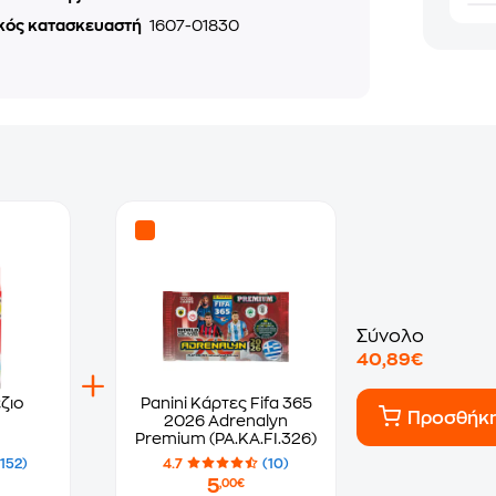
κός κατασκευαστή
1607-01830
Σύνολο
40,89€
ζιο
Panini Κάρτες Fifa 365
Προσθήκ
2026 Adrenalyn
Premium (PA.KA.FI.326)
(152)
4.7
(10)
5
,00€