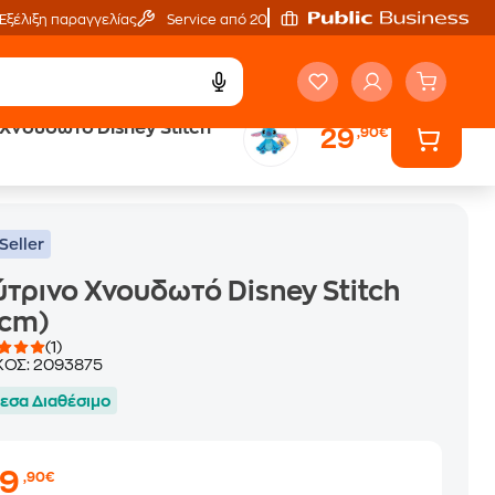
Εξέλιξη παραγγελίας
Service από 20'
Χνουδωτό Disney Stitch
29
,90€
Seller
τρινο Χνουδωτό Disney Stitch
5cm)
(1)
ΚΟΣ:
2093875
εσα Διαθέσιμο
29
,90€