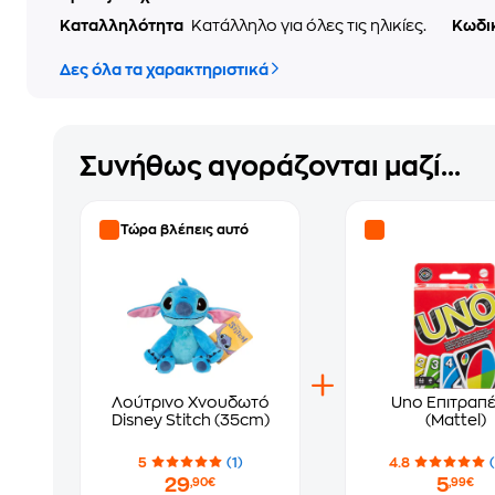
Καταλληλότητα
Κατάλληλο για όλες τις ηλικίες.
Κωδι
Δες όλα τα χαρακτηριστικά
Συνήθως αγοράζονται μαζί...
Τώρα βλέπεις αυτό
Λούτρινο Χνουδωτό
Uno Επιτραπέ
Disney Stitch (35cm)
(Mattel)
5
(1)
4.8
29
5
,90€
,99€