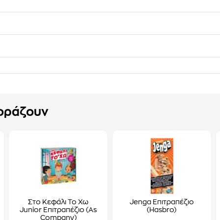
γοράζουν
Στο Κεφάλι Το Χω
Jenga Επιτραπέζιο
Junior Επιτραπέζιο (As
(Hasbro)
Company)