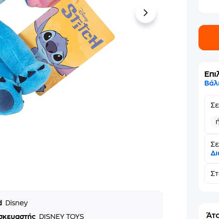
Επι
Βάλ
Σ
Σε
Δι
Σ
d
Disney
Άτο
σκευαστής
DISNEY TOYS