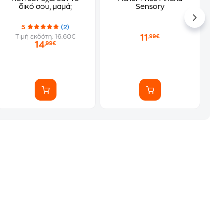
δικό σου, μαμά;
Sensory
5
(2)
11
Τιμή εκδότη: 16.60€
,99€
14
,99€