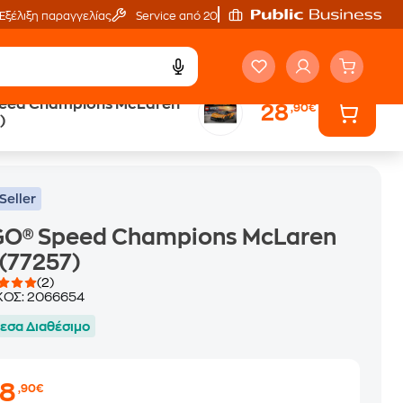
Εξέλιξη παραγγελίας
Service από 20'
eed Champions McLaren
28
,90€
)
Seller
GO® Speed Champions McLaren
(77257)
(2)
ΚΟΣ:
2066654
εσα Διαθέσιμο
28
,90€