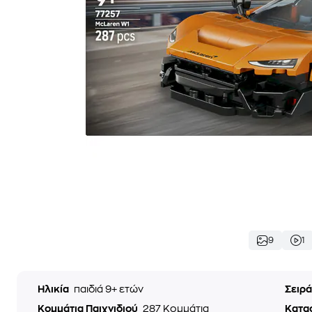
9
1
Ηλικία
παιδιά 9+ ετών
Σειρ
Κομμάτια Παιχνιδιού
287 Κομμάτια
Κατα