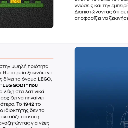
γνώσεις και την εμπειρί
Διαπιστώνοντας ότι αυτ
αποφασίζει να ξεκινήσ
 στην υψηλή ποιότητα
 Η εταιρεία ξεκινάει να
ς δίνει το όνομα
LEGO
,
η
"LEG GODT" που
ια λέξη στα λατινικά
αρχίζει να πηγαίνει
σότερο. Το
1942
το
 ιδιοκτήτης δεν το
ασκευάζεται και η
 αναζητώντας για νέες