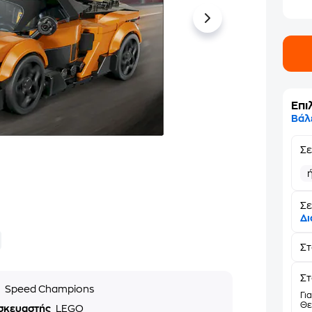
Επι
Βάλ
Σ
Σε
Δι
Σ
Στ
ά
Speed Champions
Γι
Θε
σκευαστής
LEGO