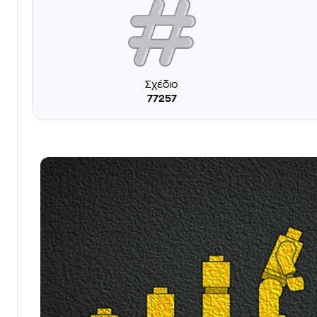
Σχέδιο
77257