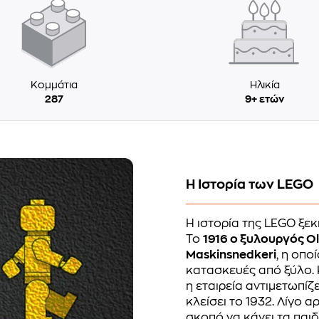
Κομμάτια
Ηλικία
287
9+ ετών
Η Ιστορία των LEGO
Η ιστορία της LEGO ξεκ
Το
1916 ο ξυλουργός Ol
Maskinsnedkeri
, η οπο
κατασκευές από ξύλο. 
η εταιρεία αντιμετωπί
κλείσει το 1932. Λίγο α
σκοπό να κάνει τα παιδ