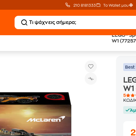
210 8181333
Το Wallet μου
LEGO® Sp
W1 (77257
LEGO® Speed Champions McLaren W1 (77257)
Best 
LE
W1 
5
ΚΩΔΙ
Άμ