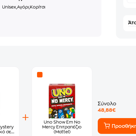
ο
Unisex,Αγόρι,Κορίτσι
Άτο
Σύνολο
48,88€
Uno Show Em No
Προσθήκ
ystery
Mercy Επιτραπέζιο
κό σε
(Mattel)