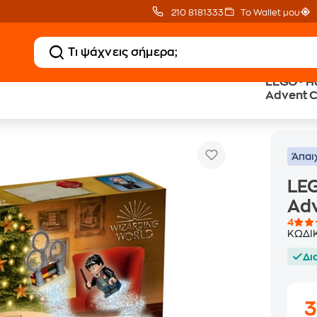
210 8181333
Το Wallet μου
LEGO® Ha
Advent C
Harry Potter Wizarding World Advent Calendar (76404)
Άπαι
LEG
Adv
4
ΚΩΔΙ
Δι
3