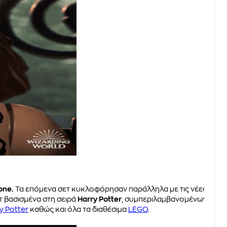
one.
Τα επόμενα σετ κυκλοφόρησαν παράλληλα με τις νέες
 βασισμένα στη σειρά
Harry Potter
, συμπεριλαμβανομένων
y Potter
καθώς και όλα τα διαθέσιμα
LEGO
.