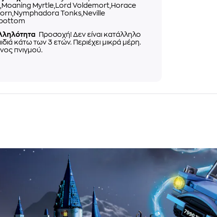
,Moaning Myrtle,Lord Voldemort,Horace
orn,Nymphadora Tonks,Neville
bottom
λληλότητα
Προσοχή! Δεν είναι κατάλληλο
αιδιά κάτω των 3 ετών. Περιέχει μικρά μέρη.
νος πνιγμού.