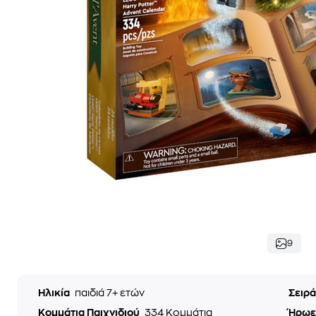
9
Ηλικία
παιδιά 7+ ετών
Σειρ
Κομμάτια Παιχνιδιού
334 Κομμάτια
Ήρωε