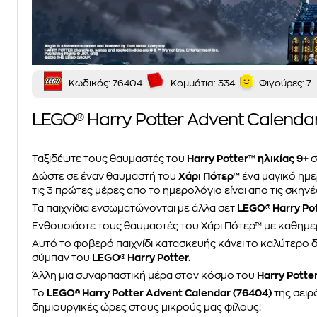
Κωδικός:
76404
Κομμάτια:
334
Φιγούρες:
7
LEGO® Harry Potter Advent Calenda
Ταξιδέψτε τους θαυμαστές του
Harry Potter™ ηλικίας 9+
σ
Δώστε σε έναν θαυμαστή του
Χάρι Πότερ™
ένα μαγικό ημε
τις 3 πρώτες μέρες απο το ημερολόγιο είναι απο τις σκηνέ
Τα παιχνίδια ενσωματώνονται με άλλα σετ
LEGO® Harry Po
Ενθουσιάστε τους θαυμαστές του Χάρι Πότερ™ με καθημε
Αυτό το φοβερό παιχνίδι κατασκευής κάνει το καλύτερο δ
σύμπαν του
LEGO® Harry Potter.
Άλλη μια συναρπαστική μέρα στoν κόσμο του
Harry Potter
Το
LEGO® Harry Potter Advent Calendar (76404)
της σειρ
δημιουργικές ώρες στους μικρούς μας φίλους!