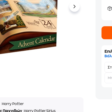
Επι
Βάλ
Σ
Μη
ά
Harry Potter
ς Παιχνιδιών
Harry Potter,Sirius