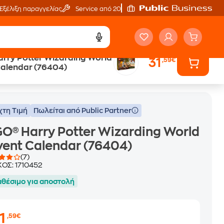
Εξέλιξη παραγγελίας
Service από 20'
rry Potter Wizarding World
31
,59€
alendar (76404)
χτη Τιμή
Πωλείται από Public Partner
O® Harry Potter Wizarding World
ent Calendar (76404)
(7)
ΚΟΣ:
1710452
αθέσιμο για αποστολή
1
,59€