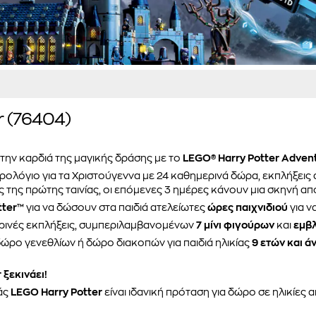
r (76404)
την καρδιά της μαγικής δράσης με το
LEGO® Harry Potter Advent
ρολόγιο για τα Χριστούγεννα με 24 καθημερινά δώρα, εκπλήξεις 
ς της πρώτης ταινίας, οι επόμενες 3 ημέρες κάνουν μια σκηνή από
tter™
για να δώσουν στα παιδιά ατελείωτες
ώρες παιχνιδιού
για ν
ρινές εκπλήξεις, συμπεριλαμβανομένων
7 μίνι φιγούρων
και
εμβλ
ώρο γενεθλίων ή δώρο διακοπών για παιδιά ηλικίας
9 ετών και ά
 ξεκινάει!
άς
LEGO Harry Potter
είναι ιδανική πρόταση για δώρο σε ηλικίες 