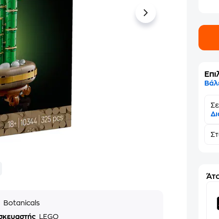
Επι
Βάλ
Σε
Δι
Σ
Άτο
ά
Botanicals
σκευαστής
LEGO