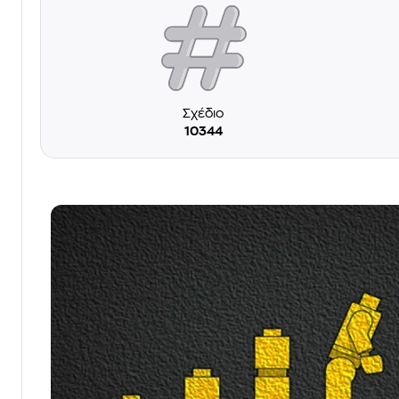
Σχέδιο
10344