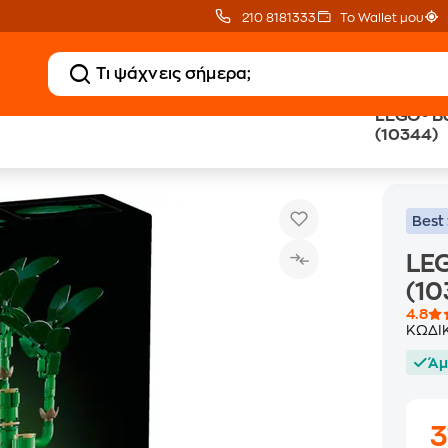
210 8181333
Το Wallet μου
LEGO® B
(10344)
otanicals Τυχερό Μπαμπού (10344)
Best 
LEG
(10
4.8
ΚΩΔΙ
Άμ
3