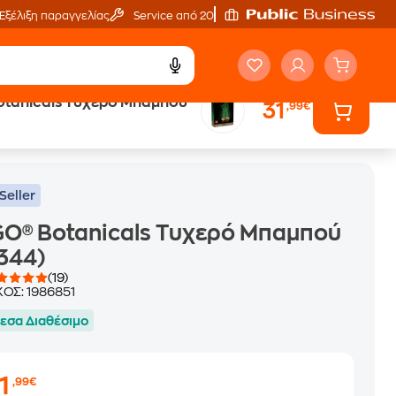
Εξέλιξη παραγγελίας
Service από 20'
otanicals Τυχερό Μπαμπού
31
,99€
Seller
O® Botanicals Τυχερό Μπαμπού
344)
(19)
ΚΟΣ:
1986851
εσα Διαθέσιμο
1
,99€