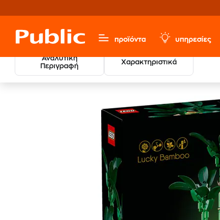
προϊόντα
υπηρεσίες
Αναλυτική
Χαρακτηριστικά
Περιγραφή
LEGO® B
Παιχνίδια & Παιδικά
LEGO®
Botanicals