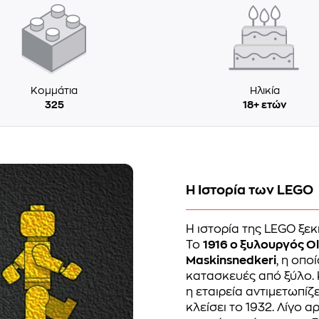
Κομμάτια
Ηλικία
325
18+ ετών
Η Ιστορία των LEGO
Η ιστορία της LEGO ξεκ
Το
1916 ο ξυλουργός Ol
Maskinsnedkeri
, η οπο
κατασκευές από ξύλο. 
η εταιρεία αντιμετωπί
κλείσει το 1932. Λίγο α