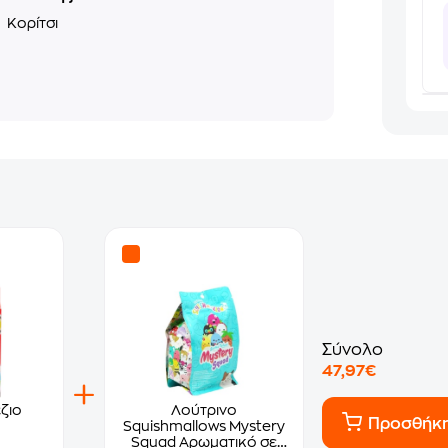
ο
Κορίτσι
Σύνολο
47,97€
ζιο
Λούτρινο
Προσθήκ
Squishmallows Mystery
Squad Αρωματικό σε