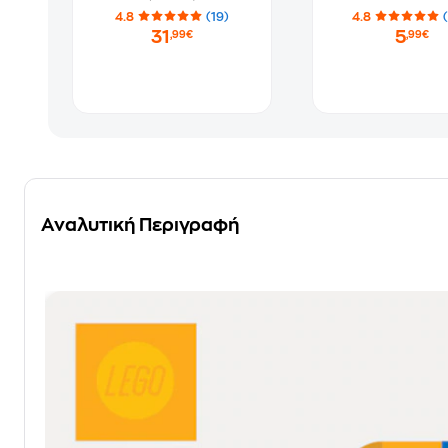
4.8
(19)
4.8
31
5
,99€
,99€
Αναλυτική Περιγραφή