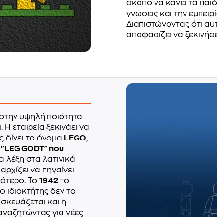
σκοπό να κάνει τα παιδ
γνώσεις και την εμπειρί
Διαπιστώνοντας ότι αυτ
αποφασίζει να ξεκινήσ
 στην υψηλή ποιότητα
 Η εταιρεία ξεκινάει να
ς δίνει το όνομα
LEGO
,
η
"LEG GODT" που
ια λέξη στα λατινικά
αρχίζει να πηγαίνει
σότερο. Το
1942
το
 ιδιοκτήτης δεν το
ασκευάζεται και η
 αναζητώντας για νέες