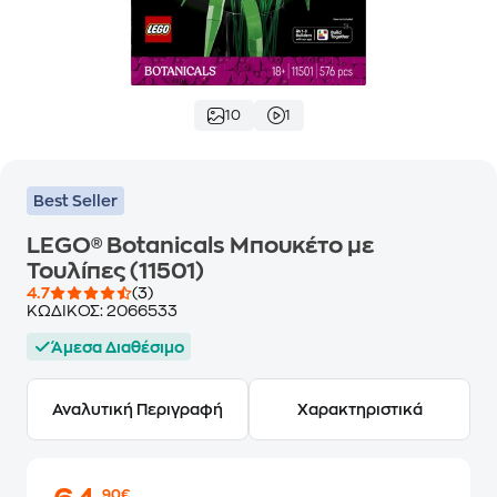
10
1
Best Seller
LEGO® Botanicals Μπουκέτο με
Τουλίπες (11501)
4.7
(3)
ΚΩΔΙΚΟΣ:
2066533
Άμεσα Διαθέσιμο
Αναλυτική Περιγραφή
Χαρακτηριστικά
,90€