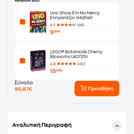
Αγόρασε μαζί
Uno Show Em No Mercy
Επιτραπέζιο (Mattel)
4.7
(98)
9
,99€
LEGO® Botanicals Cherry
Blossoms (40725)
4.8
(40)
15
,98€
Σύνολο
Προσθήκη
90,87€
Αναλυτική Περιγραφή