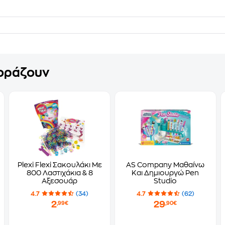
γοράζουν
Plexi Flexi Σακουλάκι Με
AS Company Μαθαίνω
800 Λαστιχάκια & 8
Και Δημιουργώ Pen
Αξεσουάρ
Studio
4.7
(34)
4.7
(62)
2
29
,99€
,90€