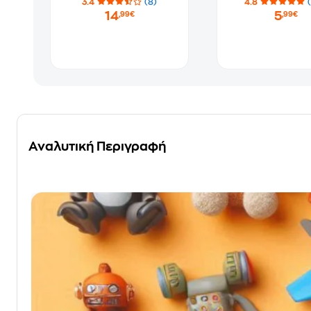
3.4
(8)
4.8
14
5
,99€
,99€
Αναλυτική Περιγραφή