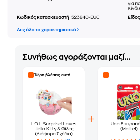
για π
Κίνδυ
Κωδικός κατασκευαστή
523840-EUC
Είδος
Δες όλα τα χαρακτηριστικά
Συνήθως αγοράζονται μαζί...
Τώρα βλέπεις αυτό
L.O.L. Surprise! Loves
Uno Επιτραπέ
Hello Kitty & Φίλες
(Mattel)
(Διάφορα Σχέδια)