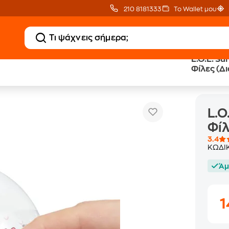
210 8181333
Το Wallet μου
L.O.L. Su
Φίλες (Δ
L.O.L. Surprise! Loves Hello Kitty & Φίλες (Διάφορα Σχέδια)
ς
L.O
Φίλ
3.4
ΚΩΔΙ
Άμ