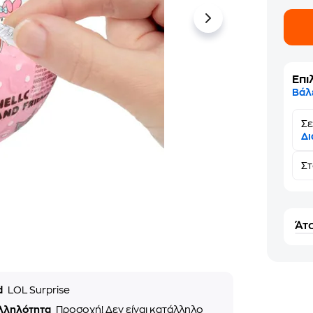
Επι
Βάλ
Σε
Δι
Σ
Άτο
d
LOL Surprise
λληλότητα
Προσοχή! Δεν είναι κατάλληλο