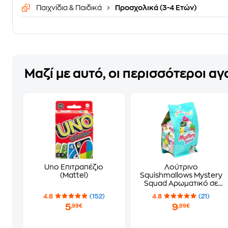
Παιχνίδια & Παιδικά
Προσχολικά (3-4 Ετών)
Μαζί με αυτό, οι περισσότεροι α
Uno Επιτραπέζιο
Λούτρινο
(Mattel)
Squishmallows Mystery
Squad Αρωματικό σε
Σακουλάκι Έκπληξη σε
4.8
(152)
4.8
(21)
6 Σχέδια (13cm) - Τυχαία
5
9
,99€
,99€
Επιλογή Σχεδίου