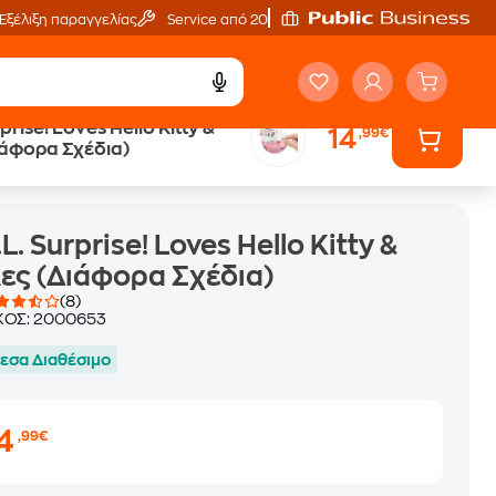
Εξέλιξη παραγγελίας
Service από 20'
rprise! Loves Hello Kitty &
14
,99€
ιάφορα Σχέδια)
.L. Surprise! Loves Hello Kitty &
ες (Διάφορα Σχέδια)
(8)
ΚΟΣ:
2000653
εσα Διαθέσιμο
14
,99€