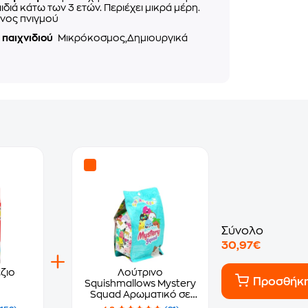
αιδιά κάτω των 3 ετών. Περιέχει μικρά μέρη.
νος πνιγμού
 παιχνιδιού
Μικρόκοσμος,Δημιουργικά
Σύνολο
30,97€
ζιο
Λούτρινο
Προσθήκ
Squishmallows Mystery
Squad Αρωματικό σε
Σακουλάκι Έκπληξη σε