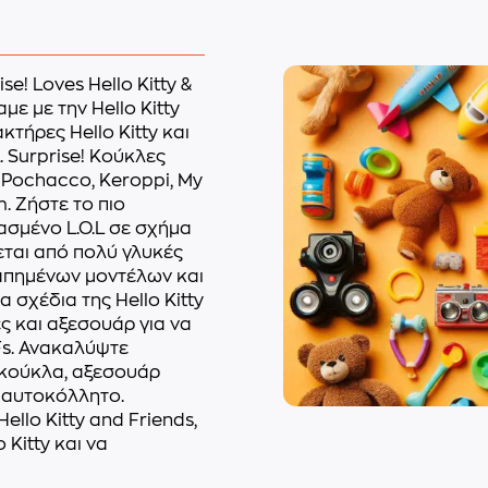
se! Loves Hello Kitty &
με με την Hello Kitty
τήρες Hello Kitty και
. Surprise! Κούκλες
, Pochacco, Keroppi, My
. Ζήστε το πιο
ασμένο L.O.L σε σχήμα
εται από πολύ γλυκές
απημένων μοντέλων και
σχέδια της Hello Kitty
ες και αξεσουάρ για να
FFs. Ανακαλύψτε
 κούκλα, αξεσουάρ
, αυτοκόλλητο.
Hello Kitty and Friends,
 Kitty και να