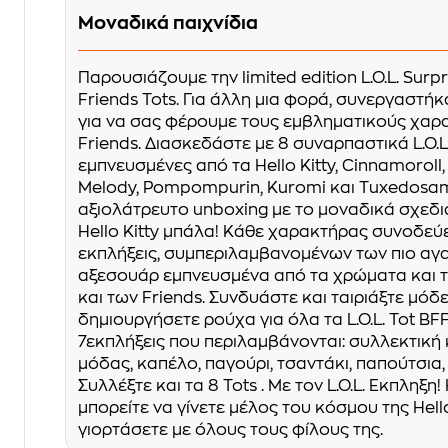
Μοναδικά παιχνίδια
Παρουσιάζουμε την limited edition L.O.L. Surpri
Friends Tots. Για άλλη μια φορά, συνεργαστήκα
για να σας φέρουμε τους εμβληματικούς χαρακ
Friends. Διασκεδάστε με 8 συναρπαστικά L.O.L
εμπνευσμένες από τα Hello Kitty, Cinnamoroll
Melody, Pompompurin, Kuromi και Tuxedosam
αξιολάτρευτο unboxing με το μοναδικά σχεδι
Hello Kitty μπάλα! Κάθε χαρακτήρας συνοδεύ
εκπλήξεις, συμπεριλαμβανομένων των πιο αγ
αξεσουάρ εμπνευσμένα από τα χρώματα και τα 
και των Friends. Συνδυάστε και ταιριάξτε μόδ
δημιουργήσετε ρούχα για όλα τα L.O.L. Tot B
7εκπλήξεις που περιλαμβάνονται: συλλεκτική
μόδας, καπέλο, παγούρι, τσαντάκι, παπούτσια
Συλλέξτε και τα 8 Tots . Με τον L.O.L. Εκπληξη! 
μπορείτε να γίνετε μέλος του κόσμου της Hello
γιορτάσετε με όλους τους φίλους της.