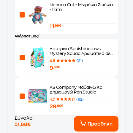
Nenuco Cute Μωράκια Ζωάκια
- Γάτα
11
,99€
Αγόρασε μαζί
Λούτρινο Squishmallows
Mystery Squad Αρωματικό σε
Σακουλάκι Έκπληξη σε 6 Σχέδια
4.8
(21)
(13cm) - Τυχαία Επιλογή
9
Σχεδίου
,99€
AS Company Μαθαίνω Και
Δημιουργώ Pen Studio
4.7
(62)
29
,90€
Σύνολο
Προσθήκη
51,88€