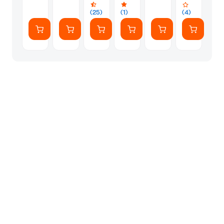
-
Magic
Pearl
Girl
(25)
(1)
(4)
White
(36cm)