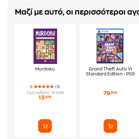
Μαζί με αυτό, οι περισσότεροι α
Murdoku
Grand Theft Auto VI
Standard Edition - PS5
5
(3)
79
Τιμή εκδότη: 15.50€
,89€
13
,99€