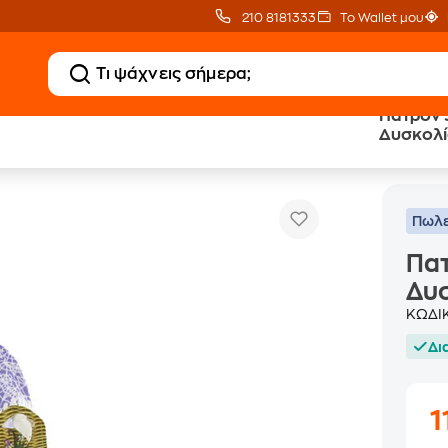
210 8181333
Το Wallet μου
Πατρόν 
Δυσκολί
Πατρόν Suzy Lavender - Επίπεδο Δυσκολίας 1
εσουάρ
Πωλε
Πατ
Δυσ
ΚΩΔΙ
Δι
1