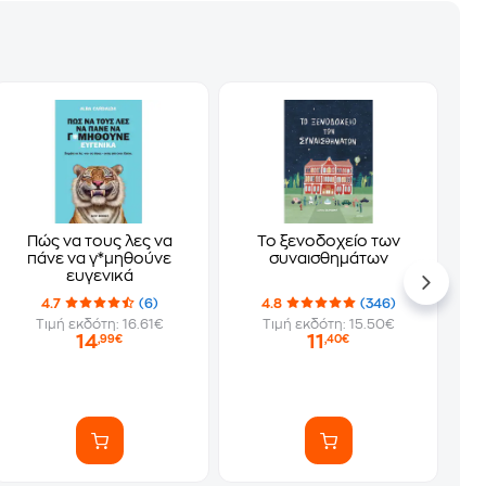
Πώς να τους λες να
Το ξενοδοχείο των
πάνε να γ*μηθούνε
συναισθημάτων
ευγενικά
4.7
(6)
4.8
(346)
Τιμή εκδότη: 16.61€
Τιμή εκδότη: 15.50€
14
11
,99€
,40€