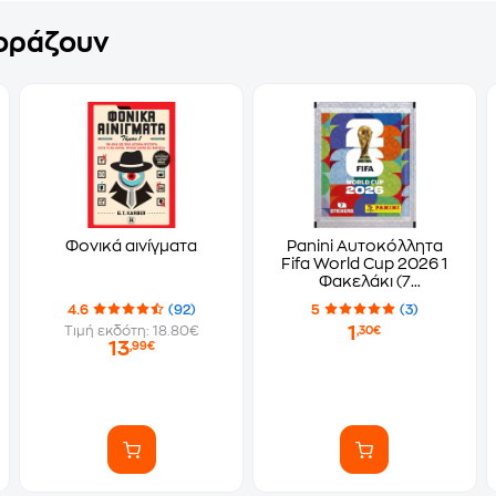
γοράζουν
Φονικά αινίγματα
Panini Αυτοκόλλητα
Fifa World Cup 2026 1
Φακελάκι (7
Αυτοκόλλητα)
4.6
(92)
5
(3)
1
Τιμή εκδότη: 18.80€
,30€
13
,99€