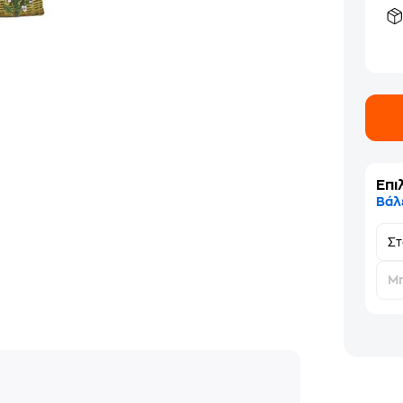
Επι
Βάλ
Σ
Μη