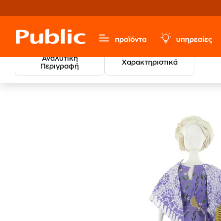
προϊόντα
υπηρεσίες
Αναλυτική
Χαρακτηριστικά
Περιγραφή
Παιχνίδια & Παιδικά
Κούκλες & Playset
Έπιπλα & Αξ