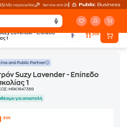
Εξέλιξη παραγγελίας
Service από 20'
Suzy Lavender - Επίπεδο
11
,50€
ας 1
ίται από Public Partner
ρόν Suzy Lavender - Επίπεδο
κολίας 1
ΚΟΣ:
MRK1647389
αθέσιμο για αποστολή
1
,50€