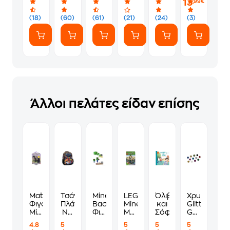
13
,99€
2-6
Σχέδια
(18)
(60)
(61)
(21)
(24)
(3)
(FYJ64)
Άλλοι πελάτες είδαν επίσης
Mattel
Τσάντα
Minecraft:
LEGO®
Όλιβερ
Χρυσόσκον
Φιγούρα
Πλάτης
Βασική
Minecraft®
και
Glitter
Minecraft
No
Φιγούρα
Μπουντρούμι
Σόφι
Goolbee
8
Fear
με
των
2.5g
4.8
5
5
5
5
εκ.
Colored
Αξεσουάρ
Ζόμπι
(12