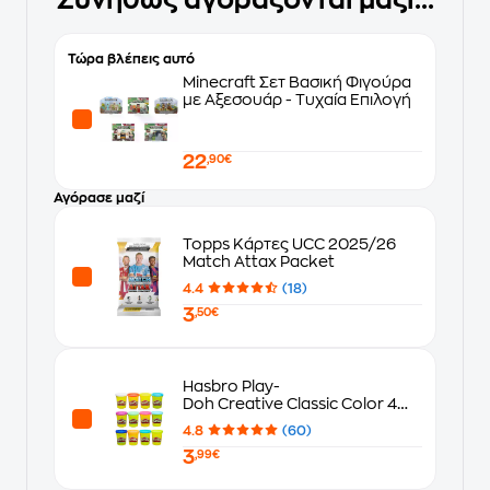
Συνήθως αγοράζονται μαζί...
Τώρα βλέπεις αυτό
Minecraft Σετ Βασική Φιγούρα
με Αξεσουάρ - Τυχαία Επιλογή
22
,90€
Αγόρασε μαζί
Topps Κάρτες UCC 2025/26
Match Attax Packet
4.4
(18)
3
,50€
Hasbro Play-
Doh Creative Classic Color 4
Σχέδια - Τυχαία Επιλογή
4.8
(60)
3
,99€