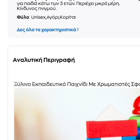
για παιδιά κάτω των 3 ετών. Περιέχει μικρά μέρη.
Κίνδυνος πνιγμού.
Φύλο
Unisex,Αγόρι,Κορίτσι
Δες όλα τα χαρακτηριστικά
Αναλυτική Περιγραφή
Ξύλινο Εκπαιδευτικό Παιχνίδι Με Χρωματιστές Σφ