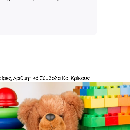
αίρες, Αριθμητικά Σύμβολα Και Κρίκους