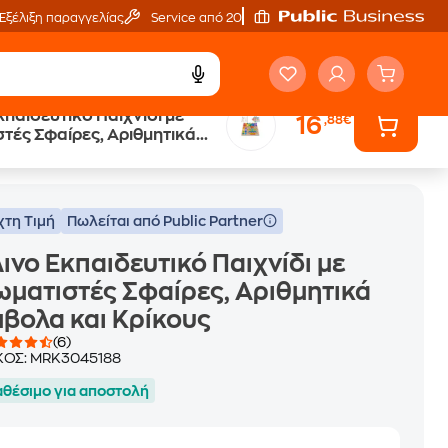
Εξέλιξη παραγγελίας
Service από 20'
κπαιδευτικό Παιχνίδι με
16
,88€
τές Σφαίρες, Αριθμητικά
ίρες, Αριθμητικά Σύμβολα και Κρίκους
και Κρίκους
χτη Τιμή
Πωλείται από Public Partner
ινο Εκπαιδευτικό Παιχνίδι με
ματιστές Σφαίρες, Αριθμητικά
βολα και Κρίκους
(6)
ΚΟΣ:
MRK3045188
αθέσιμο για αποστολή