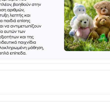
ιπλέον, βοηθούν στην
ση αριθμών,
τυξη λεπτής και
α παιδιά επίσης
αι να αντιμετωπίζουν
σία αυτών των
εξιοτήτων και της
ιδευτικά παιχνίδια
 ολοκληρωμένη μάθηση,
απλά επίπεδα.