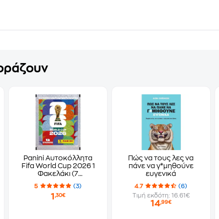
γοράζουν
Panini Αυτοκόλλητα
Πώς να τους λες να
Fifa World Cup 2026 1
πάνε να γ*μηθούνε
Φακελάκι (7
ευγενικά
Αυτοκόλλητα)
5
(3)
4.7
(6)
1
Τιμή εκδότη: 16.61€
,30€
14
,99€