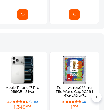
Apple iPhone 17 Pro
Panini Αυτοκόλλητα
256GB - Silver
Fifa World Cup 2026 1
Φακελάκι (7
Αυτοκόλλητα)
4.7
(2113)
5
(3)
1.349
1
,00€
,30€