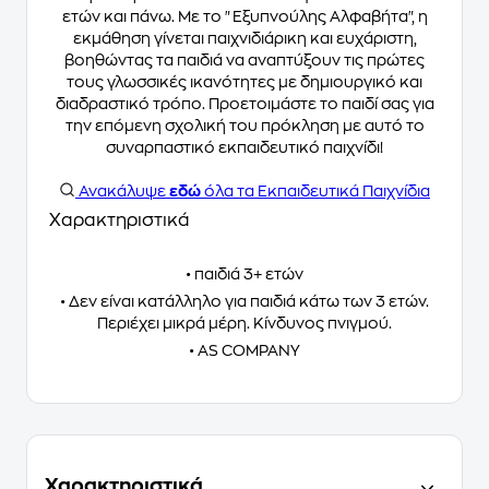
ετών και πάνω. Με το "Εξυπνούλης Αλφαβήτα", η
εκμάθηση γίνεται παιχνιδιάρικη και ευχάριστη,
βοηθώντας τα παιδιά να αναπτύξουν τις πρώτες
τους γλωσσικές ικανότητες με δημιουργικό και
διαδραστικό τρόπο. Προετοιμάστε το παιδί σας για
την επόμενη σχολική του πρόκληση με αυτό το
συναρπαστικό εκπαιδευτικό παιχνίδι!
Ανακάλυψε
εδώ
όλα τα Εκπαιδευτικά Παιχνίδια
Χαρακτηριστικά
• παιδιά 3+ ετών
• Δεν είναι κατάλληλο για παιδιά κάτω των 3 ετών.
Περιέχει μικρά μέρη. Κίνδυνος πνιγμού.
• AS COMPANY
Χαρακτηριστικά