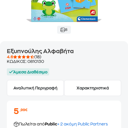
8
Εξυπνούλης Αλφαβήτα
4.6
(18)
ΚΩΔΙΚΟΣ:
0810130
Άμεσα Διαθέσιμο
Αναλυτική Περιγραφή
Χαρακτηριστικά
5
,99€
Πωλείται από
Public
+ 2 ακόμη Public Partners