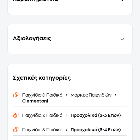
Αξιολογήσεις
Σχετικές κατηγορίες
Παιχνίδια & Παιδικά
Μάρκες Παιχνιδιών
Clementoni
Παιχνίδια & Παιδικά
Προσχολικά (2-3 Ετών)
Παιχνίδια & Παιδικά
Προσχολικά (3-4 Ετών)