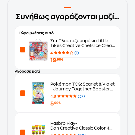
Συνήθως αγοράζονται μαζί...
Τώρα βλέπεις αυτό
Σετ Πλαστοζυμαράκια Little
Tikes Creative Chefs Ice Cream
Kit
4
(1)
19
,99€
Αγόρασε μαζί
Pokémon TCG: Scarlet & Violet
- Journey Together Booster
Blister
4.8
(37)
5
,99€
Hasbro Play-
Doh Creative Classic Color 4
Σχέδια - Τυχαία Επιλογή