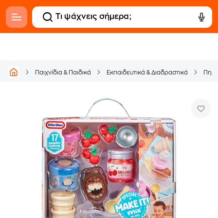
Παιχνίδια & Παιδικά
Εκπαιδευτικά & Διαδραστικά
Πηλό