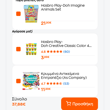
Τώρα βλέπεις αυτό
Hasbro Play-Doh Imagine
Animals Set
21
,90€
Αγόρασε μαζί
Hasbro Play-
Doh Creative Classic Color 4
Σχέδια - Τυχαία Επιλογή
4.8
(60)
3
,99€
Κρυμμένα Αντικείμενα
Επιτραπέζιο (As Company)
4.7
(53)
11
,99€
Σύνολο
Προσθήκη
37,88€