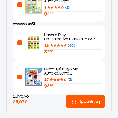
Αυτοκόλλητα
Επανατοποθετούμενα Ρούχα
4
(2)
9
,99€
Αγόρασε μαζί
Hasbro Play-
Doh Creative Classic Color 4
Σχέδια - Τυχαία Επιλογή
4.8
(60)
3
,99€
Djeco Τρίπτυχο Με
Αυτοκόλλητα
Επανατοποθετούμενα Σπίτι
4.7
(3)
9
,99€
Σύνολο
Προσθήκη
23,97€