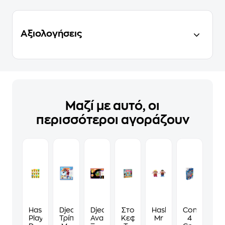
Αξιολογήσεις
Μαζί με αυτό, οι
περισσότεροι αγοράζουν
Hasbro
Djeco
Djeco
Στο
Hasbro
Connect
Play-
Τρίπτυχο
Ανακαλύπτω
Κεφάλι
Mr
4