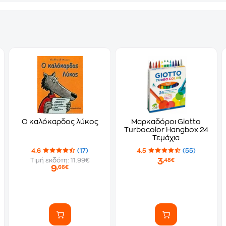
Ο καλόκαρδος λύκος
Μαρκαδόροι Giotto
Turbocolor Hangbox 24
Τεμάχια
4.6
(17)
4.5
(55)
3
Τιμή εκδότη: 11.99€
,48€
9
,66€