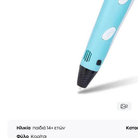
2
Ηλικία
παιδιά 14+ ετών
Κατα
Φύλο
Κορίτσι