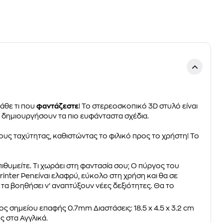
άθε τι που
φαντάζεστε
! Το στερεοσκοπικό 3D στυλό είναι
α δημιουργήσουν τα πιο ευφάνταστα σχέδια.
χους ταχύτητας, καθιστώντας το φιλικό προς το χρήστη! Το
ιθυμείτε. Τι χωράει στη φαντασία σου; Ο πύργος του
D Printer Penείναι ελαφρύ, εύκολο στη χρήση και θα σε
α τα βοηθήσει ν’ αναπτύξουν νέες δεξιότητες. Θα το
σημείου επαφής 0.7mm Διαστάσεις: 18.5 x 4.5 x 3.2 cm
 στα Αγγλικά.