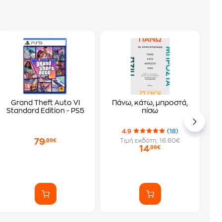
Grand Theft Auto VI
Πάνω, κάτω, μπροστά,
Standard Edition - PS5
πίσω
4.9
(18)
79
Τιμή εκδότη: 16.60€
,89€
14
,99€