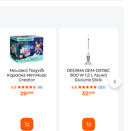
Μουσικό Παιχνίδι
DEERMA DEM-DX118C
Καραόκε Mini Music
600 W 1.2 L Λευκή
Creator
Σκούπα Stick
4.5
(6)
4.8
(20)
29
32
,90€
,90€