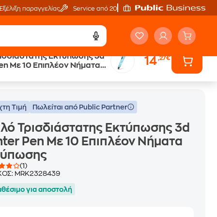
Εξέλιξη παραγγελίας
Service από 20'
ισδιάστατης Εκτύπωσης 3d
14
,27€
Pen Με 10 Επιπλέον Νήματα
ε 10 Επιπλέον Νήματα Εκτύπωσης
ης
χτη Τιμή
Πωλείται από Public Partner
λό Τρισδιάστατης Εκτύπωσης 3d
nter Pen Με 10 Επιπλέον Νήματα
τύπωσης
(1)
ΚΟΣ:
MRK2328439
αθέσιμο για αποστολή