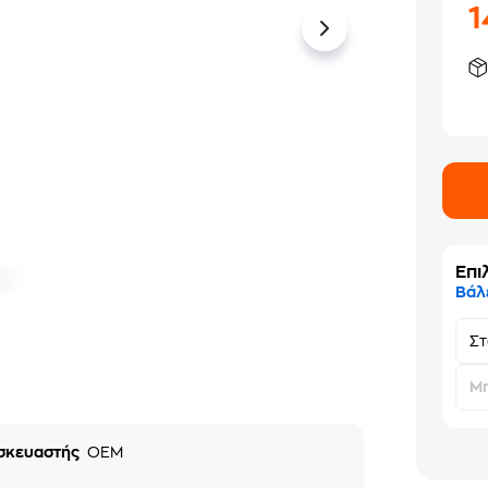
Επι
Βάλ
Σ
Μη
σκευαστής
OEM