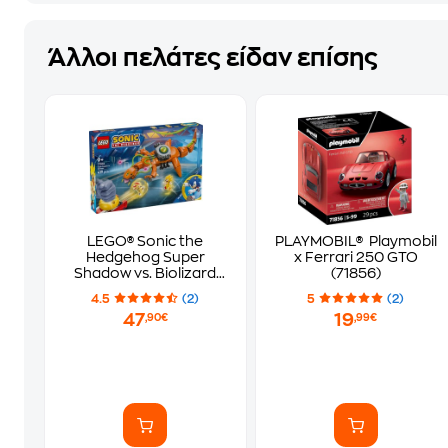
Άλλοι πελάτες είδαν επίσης
LEGO® Sonic the
PLAYMOBIL® Playmobil
Hedgehog Super
x Ferrari 250 GTO
Shadow vs. Biolizard
(71856)
(77003)
4.5
(2)
5
(2)
47
19
,90€
,99€