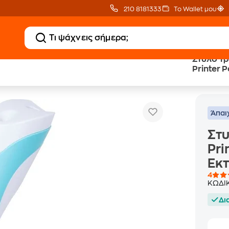
210 8181333
Το Wallet μου
Στυλό Τρ
Printer 
Στυλό Τρισδιάστατης Εκτύπωσης 3d Printer Pen Μ
δικές Χειροτεχνίες
Εκτύπωσ
Άπαι
Στυ
Pri
Εκ
4
ΚΩΔΙ
Δι