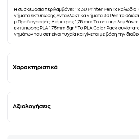
Η συσκευασία περιλαμβάνει: 1 x 3D Printer Pen 1x καλωδιο
νήματα εκτύπωσης Ανταλλακτικά νήματα 3d Pen τρισδιάστα
μ Προδιαγραφές: Διάμετρος 1,75 mm To σετ περιλαμβάνει
εκτύπωσης PLA 1.75mm 5gr * Το PLA Color Pack συνίστατα
νημάτων του σετ είναι τυχαία και γίνεται με βάση την διαθ
Χαρακτηριστικά
Αξιολογήσεις