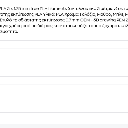
 PLA 3 x 1.75 mm free PLA filaments (ανταλλακτικά 3 μέτρων) σε τ
της εκτύπωσης PLA Υλικό: PLA Χρώμα: Γαλάζιο, Μαύρο, Μπλε, Μω
: Στυλό τρισδιάστατης εκτύπωσης 0.7mm ΟΕΜ – 3D drawing PEN 2
ι για χρήση από παιδιά μιας και κατασκευάζεται από ζαχαρότευτλ
εσιμότητα.