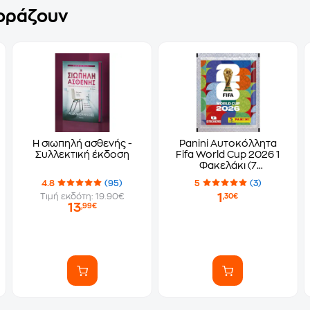
γοράζουν
Η σιωπηλή ασθενής -
Panini Αυτοκόλλητα
Συλλεκτική έκδοση
Fifa World Cup 2026 1
Φακελάκι (7
Αυτοκόλλητα)
4.8
(95)
5
(3)
1
Τιμή εκδότη: 19.90€
,30€
13
,99€