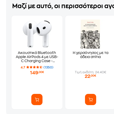
Μαζί με αυτό, οι περισσότεροι α
Ακουστικά Bluetooth
Η χερσόνησος με τα
Apple AirPods 4 με USB-
άδεια σπίτια
C Charging Case -
White
4.7
(1350)
149
Τιμή εκδότη: 24.40€
,00€
22
,00€