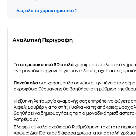
Δες όλα τα χαρακτηριστικά
Αναλυτική Περιγραφή
Το
στερεοσκοπικό 3D στυλό
χρησιμοποιεί πλαστικό νήμα 
ενα μοναδικό εργαλείο για μοντελιστές, σχεδιαστές προι
Πανεύκολο
στη χρήση, απλά σηκώστε την πένα στον αέρα
ακροφύσιο θέρμανσης θα βοηθήσει στη ρύθμιση της θερμοκ
Η έξυπνη λειτουργία αναμονής σας επιτρέπει να φύγετε απ
Άιφελ; Σουβέρ για το σπίτι; Γυαλιά για τις απόκριες; Βραχι
βοηθήσει να δημιουργήσεις τα πιο μοναδικά τρισδιάστατα σ
λατρέψουν!
Ελαφρύ εύκολο σχεδιασμό Ρυθμιζόμενη ταχύτητα περιστρ
Χρώμα: Διατίθεται σε διάφορα χρώματα (αποστολή χρώματ