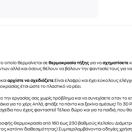
το οποίο θερμαίνεται σε
θερμοκρασία τήξης
για να
σχηματίσετε
κ
όντων αλλά και όσους θέλουν να βάλουν την φαντασία τους για ν
 και
αρχίστε να σχεδιάζετε
.Είναι ελαφρύ και έχει εύκολους ελέγ
ρασίας έτσι ώστε το πλαστικό να ρέει.
ο την εργασίας σας χωρίς πρόβλημα και να συνεχίσετε οταν το επ
ολάκια για το χέρι; Απλά, φτιάξε τα πάντα και ξεκίνα αμέσως! Το 3
χέδια που έχεις φανταστεί! Τέλειο δώρο και για τα παιδιά, που θ
οφής Θερμοκρασία από 160 έως 230 βαθμούς Κελσίου Διάμετρος 
ος κατόπιν διαθεσιμότητας) Συμπεριλαμβάνονται οδηγίες χρήσης