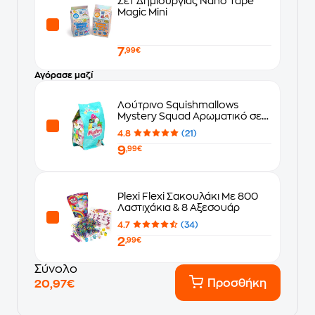
Σετ Δημιουργίας Nano Tape
Magic Mini
7
,99€
Αγόρασε μαζί
Λούτρινο Squishmallows
Mystery Squad Αρωματικό σε
Σακουλάκι Έκπληξη σε 6 Σχέδια
4.8
(21)
(13cm) - Τυχαία Επιλογή
9
Σχεδίου
,99€
Plexi Flexi Σακουλάκι Με 800
Λαστιχάκια & 8 Αξεσουάρ
4.7
(34)
2
,99€
Σύνολο
Προσθήκη
20,97€