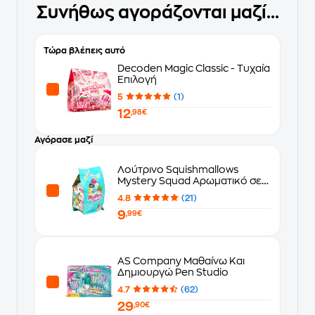
Συνήθως αγοράζονται μαζί...
Τώρα βλέπεις αυτό
Decoden Magic Classic - Τυχαία
Επιλογή
5
(1)
12
,98€
Αγόρασε μαζί
Λούτρινο Squishmallows
Mystery Squad Αρωματικό σε
Σακουλάκι Έκπληξη σε 6 Σχέδια
4.8
(21)
(13cm) - Τυχαία Επιλογή
9
Σχεδίου
,99€
AS Company Μαθαίνω Και
Δημιουργώ Pen Studio
4.7
(62)
29
,90€