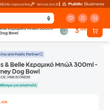
Εξέλιξη παραγγελίας
Service από 20'
Belle Κεραμικό Μπώλ 300ml -
3
,40€
 Dog Bowl
ίται από Public Partner
s & Belle Κεραμικό Μπώλ 300ml -
ney Dog Bowl
ΚΟΣ:
MRK3076838
αθέσιμο για αποστολή
3
,40€