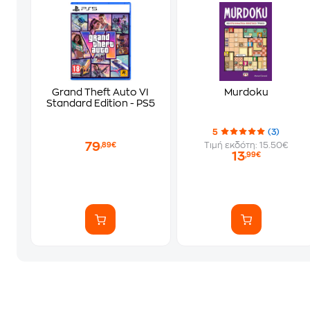
Grand Theft Auto VI
Murdoku
Standard Edition - PS5
5
(3)
79
Τιμή εκδότη: 15.50€
,89€
13
,99€