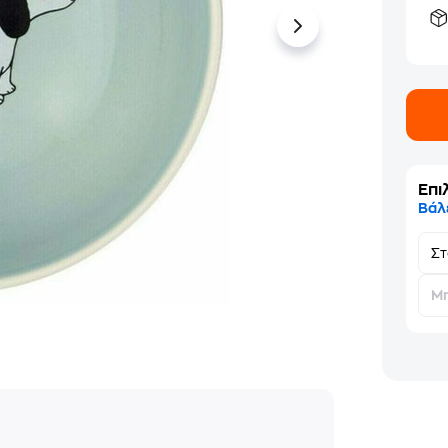
Επι
Βάλ
Σ
Μη