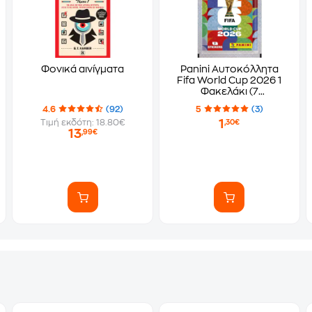
Φονικά αινίγματα
Panini Αυτοκόλλητα
Fifa World Cup 2026 1
Φακελάκι (7
Αυτοκόλλητα)
4.6
(92)
5
(3)
1
Τιμή εκδότη: 18.80€
,30€
13
,99€