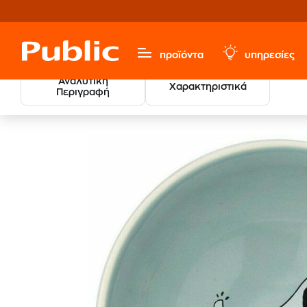
προϊόντα
υπηρεσίες
Αναλυτική
Χαρακτηριστικά
Περιγραφή
Παιχνίδια & Παιδικά
Βρεφικά
Φαγητό Μωρού
Π