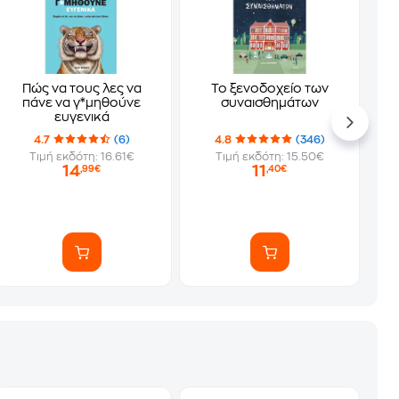
Πώς να τους λες να
Το ξενοδοχείο των
πάνε να γ*μηθούνε
συναισθημάτων
ευγενικά
4.7
(6)
4.8
(346)
Τιμή εκδότη: 16.61€
Τιμή εκδότη: 15.50€
14
11
,99€
,40€