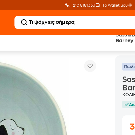
210 8181333
Το Wallet μου
Sass & 
Barney
Sass & Belle Κεραμικό Μπώλ 300ml - Barney Dog Bowl
ιατάκια - Μπολ
Πωλε
Sas
Bar
ΚΩΔΙ
Δι