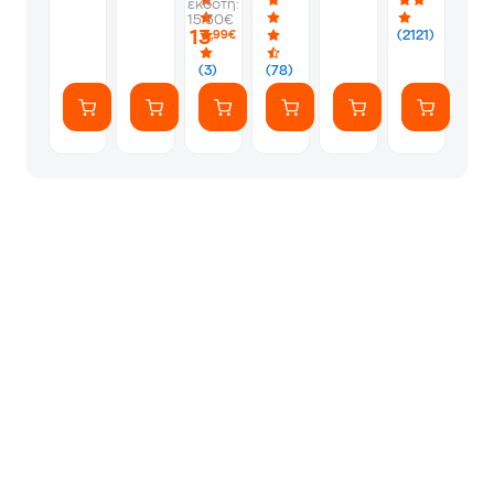
εκδότη:
-
BTU
-
Album
Silver
15.50€
PS5
A++/A+++
Silver
13
(2121)
,99€
με
WiFi
(3)
(78)