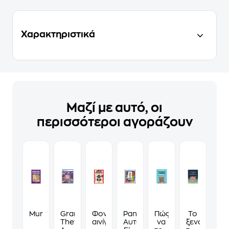
Χαρακτηριστικά
Μαζί με αυτό, οι
περισσότεροι αγοράζουν
Murdoku
Grand
Φονικά
Panini
Πώς
Το
Theft
αινίγματα
Αυτοκόλλητα
να
ξενοδοχείο