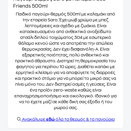
Friends 500ml
Παιδικό παγούρι-θερμός 500ml με καλαμάκι από
την εταιρεία Saro. Έχει μωβ χρώμα με μπεζ
λεπτομέρειες και σχέδιο με ζωάκια. Είναι
κατασκευασμένο από ανθεκτικό ανοξείδωτο
ατσάλι διπλού τοιχώματος 304 με εσωτερικό
θάλαμο κενού ώστε να αποτρέπει την απώλεια
θερμοκρασίας. Δεν έχει δισφαινόλη-Α. Είναι
εξαιρετικής ποιότητας, πολύ ανθεκτικό και
πρακτικά άθραυστο. Διατηρεί τη θερμοκρασία του
φαγητού για περίπου 10 ώρες. Διαθέτει καπάκι με
ερμητικό κλείσιμο για να αποφύγετε τις διαρροές
και πρακτικό στόμιο για να μπορεί το μικρό σας να
πίνει μόνο του. Δεν διατηρεί οσμές ή γεύσεις. Είναι
ένα προϊόν zero-waste καθώς είναι
επαναχρησιμοποιήσιμο και οικολογικό. Ιδανικό για
να το έχετε μαζί σε κάθε δική σας έξοδο ή του
μωρού σας.
Ανακάλυψε
εδώ
όλα τα θερμός & τα παγούρια