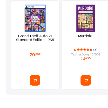
Grand Theft Auto VI
Murdoku
Standard Edition - PS5
5
(3)
79
Τιμή εκδότη: 15.50€
,89€
13
,99€