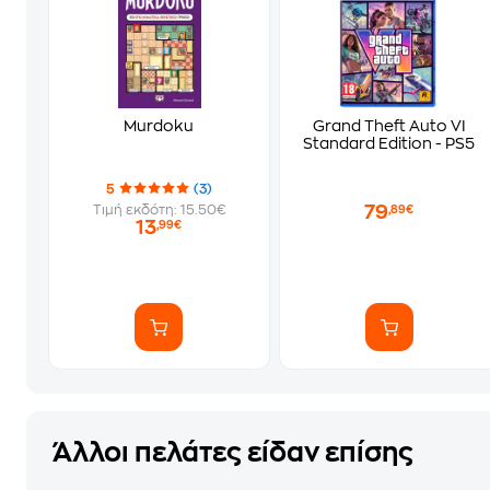
Murdoku
Grand Theft Auto VI
Standard Edition - PS5
5
(3)
79
Τιμή εκδότη: 15.50€
,89€
13
,99€
Άλλοι πελάτες είδαν επίσης