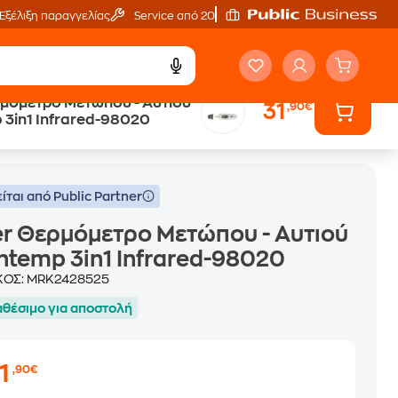
Εξέλιξη παραγγελίας
Service από 20'
μετρο Μετώπου - Αυτιού
31
,90€
 3in1 Infrared-98020
ίται από Public Partner
r Θερμόμετρο Μετώπου - Αυτιού
ntemp 3in1 Infrared-98020
ΚΟΣ:
MRK2428525
αθέσιμο για αποστολή
1
,90€