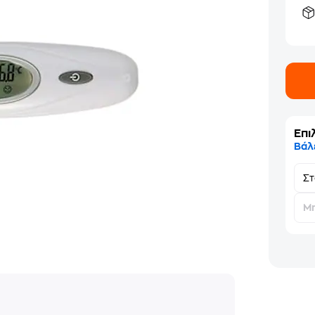
Επι
Βάλ
Σ
Μη