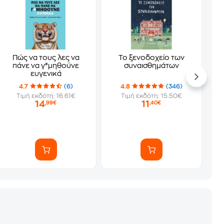
Πώς να τους λες να
Το ξενοδοχείο των
πάνε να γ*μηθούνε
συναισθημάτων
ευγενικά
4.7
(6)
4.8
(346)
Τιμή εκδότη: 16.61€
Τιμή εκδότη: 15.50€
14
11
,99€
,40€