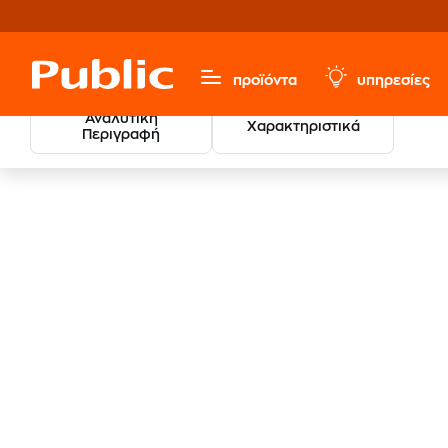
προϊόντα
υπηρεσίες
Αναλυτική
Χαρακτηριστικά
Περιγραφή
Παιχνίδια & Παιδικά
Βρεφικά
Φροντίδα Μωρού