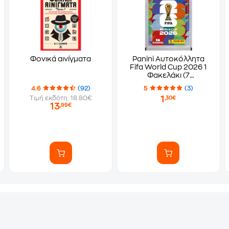
Φονικά αινίγματα
Panini Αυτοκόλλητα
Fifa World Cup 2026 1
Φακελάκι (7
Αυτοκόλλητα)
4.6
(92)
5
(3)
1
Τιμή εκδότη: 18.80€
,30€
13
,99€