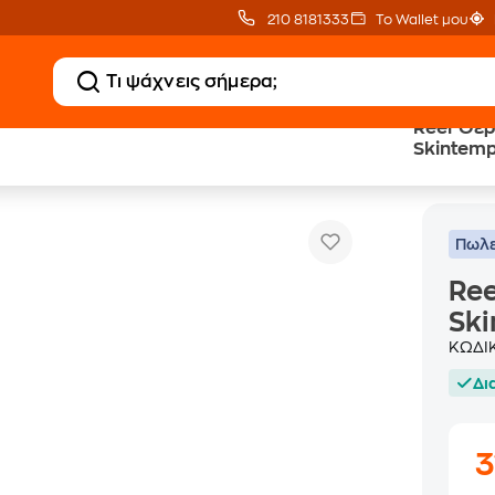
210 8181333
Το Wallet μου
Reer Θερμό
Skintemp
Reer Θερμόμετρο Μετώπου - Αυτιού Skintemp 3in1 Infrared-98020
Πωλε
Ree
Ski
ΚΩΔΙ
Δι
3