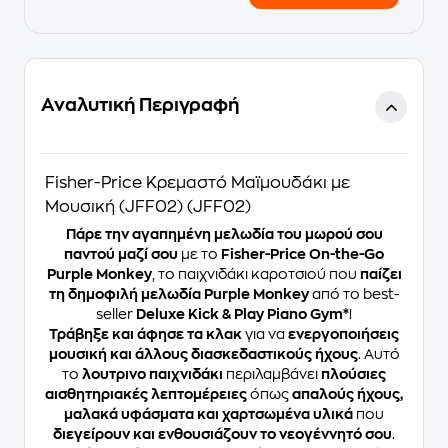
Αναλυτική Περιγραφή
Fisher-Price Κρεμαστό Μαϊμουδάκι με
Μουσική (JFF02) (JFF02)
Πάρε την αγαπημένη μελωδία του μωρού σου
παντού μαζί σου
με το
Fisher-Price On-the-Go
Purple Monkey
, το παιχνιδάκι καροτσιού που
παίζει
τη δημοφιλή μελωδία Purple Monkey
από το best-
seller
Deluxe Kick & Play Piano Gym*
!
Τράβηξε και άφησε τα κλακ
για να
ενεργοποιήσεις
μουσική και άλλους διασκεδαστικούς ήχους
. Αυτό
το
λουτρινο παιχνιδάκι
περιλαμβάνει
πλούσιες
αισθητηριακές λεπτομέρειες
όπως
απαλούς ήχους,
μαλακά υφάσματα και χαρτσωμένα υλικά
που
διεγείρουν και ενθουσιάζουν το νεογέννητό σου
.