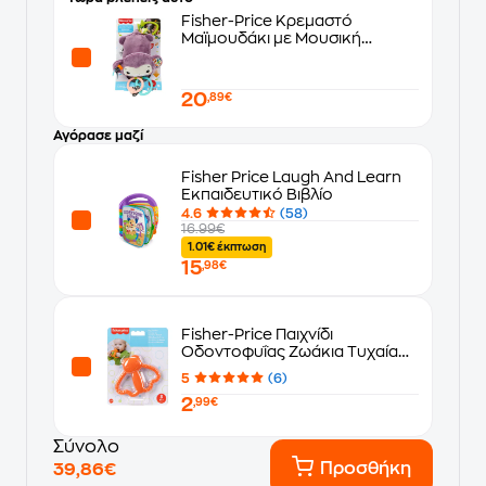
Fisher-Price Κρεμαστό
Μαϊμουδάκι με Μουσική
(JFF02) (JFF02)
20
,89€
Αγόρασε μαζί
Fisher Price Laugh And Learn
Εκπαιδευτικό Βιβλίο
4.6
(58)
16.99€
1.01€ έκπτωση
15
,98€
Fisher-Price Παιχνίδι
Οδοντοφυΐας Ζωάκια Τυχαία
Επιλογή Σχεδίου (JFJ95)
5
(6)
2
,99€
Σύνολο
Προσθήκη
39,86€