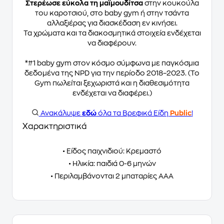
Στερέωσε εύκολα τη μαϊμουδίτσα
στην κουκούλα
του καροτσιού, στο baby gym ή στην τσάντα
αλλαξιέρας για διασκέδαση εν κινήσει.
Τα χρώματα και τα διακοσμητικά στοιχεία ενδέχεται
να διαφέρουν.
*#1 baby gym στον κόσμο σύμφωνα με παγκόσμια
δεδομένα της NPD για την περίοδο 2018–2023. (Το
Gym πωλείται ξεχωριστά και η διαθεσιμότητα
ενδέχεται να διαφέρει.)
Ανακάλυψε
εδώ
όλα τα Βρεφικά Είδη
Public
!
Χαρακτηριστικά
• Είδος παιχνιδιού: Κρεμαστό
• Ηλικία: παιδιά 0-6 μηνών
• Περιλαμβάνονται 2 μπαταρίες AAA